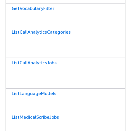
GetVocabularyFilter
ListCallAnalyticsCategories
ListCallAnalyticsJobs
ListLanguageModels
ListMedicalScribeJobs