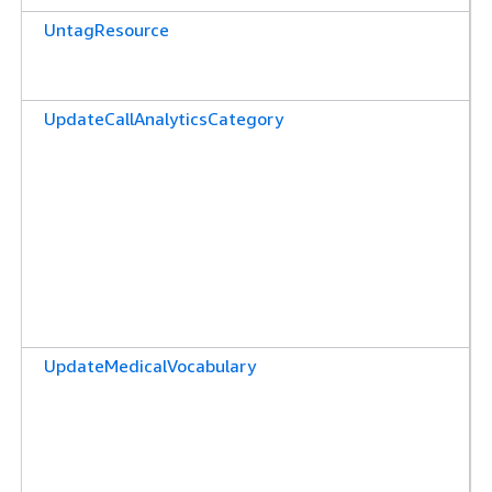
UntagResource
UpdateCallAnalyticsCategory
UpdateMedicalVocabulary