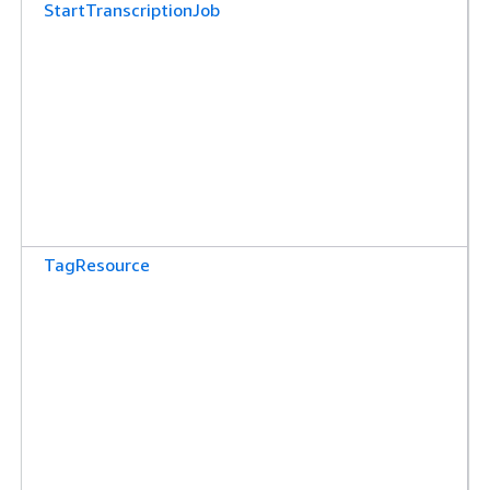
StartTranscriptionJob
TagResource