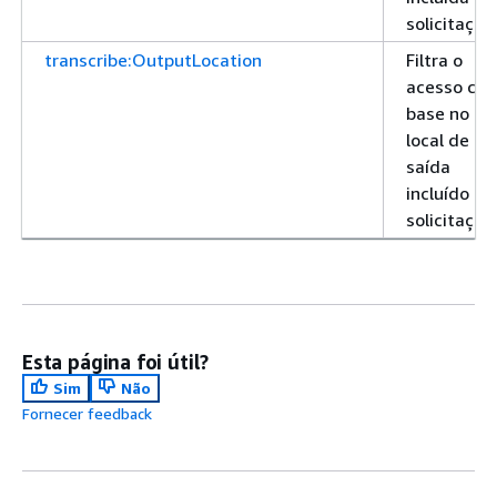
solicitação
transcribe:OutputLocation
Filtra o
acesso co
base no
local de
saída
incluído na
solicitação
Esta página foi útil?
Sim
Não
Fornecer feedback