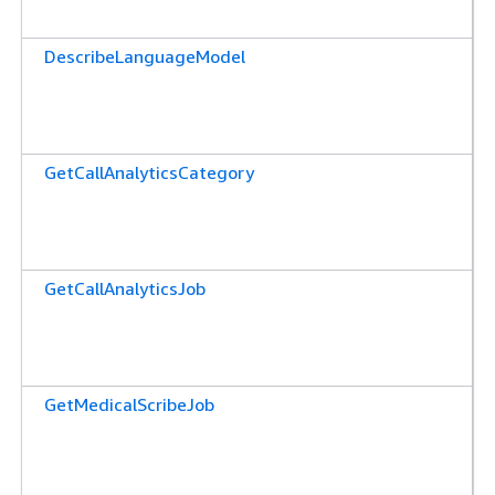
DescribeLanguageModel
GetCallAnalyticsCategory
GetCallAnalyticsJob
GetMedicalScribeJob