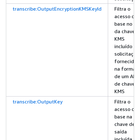
transcribe:OutputEncryptionKMSKeyId
Filtra o
acesso co
base no ID
da chave d
KMS
incluído na
solicitação
fornecido
na forma
de um ARN
de chave d
KMS
transcribe:OutputKey
Filtra o
acesso co
base na
chave de
saída
incluída na