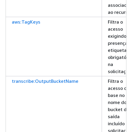
associado
ao recurso
aws:TagKeys
Filtra o
acesso
exigindo a
presença d
etiquetas
obrigatóri
na
solicitação
transcribe:OutputBucketName
Filtra o
acesso co
base no
nome do
bucket de
saída
incluído na
solicitação