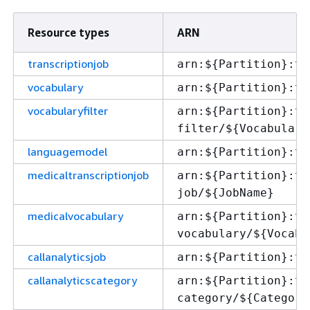
Resource types
ARN
transcriptionjob
arn:$
{
Partition}:tr
vocabulary
arn:$
{
Partition}:tr
vocabularyfilter
arn:$
{
Partition}:tr
filter/$
{
Vocabulary
languagemodel
arn:$
{
Partition}:tr
medicaltranscriptionjob
arn:$
{
Partition}:tr
job/$
{
JobName}
medicalvocabulary
arn:$
{
Partition}:tr
vocabulary/$
{
Vocabu
callanalyticsjob
arn:$
{
Partition}:tr
callanalyticscategory
arn:$
{
Partition}:tr
category/$
{
Category