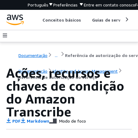
Português
Preferências
Entre em contato conosco
F
Conceitos básicos
Guias de serviço
Documentação
...
Referência de autorização do serv
Ações, recursos e
Documentação
Identity and Access Management
Referência de autorização do serviço
chaves de condição
do Amazon
Transcribe
PDF
Markdown
Modo de foco