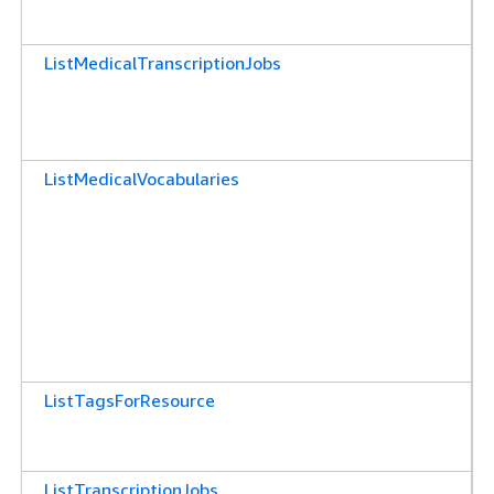
ListMedicalTranscriptionJobs
ListMedicalVocabularies
ListTagsForResource
ListTranscriptionJobs