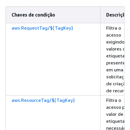
Chaves de condição
Descrição
aws:RequestTag/${TagKey}
Filtra o
acesso
exigindo
valores de
etiquetas
presentes
em uma
solicitação
de criação
de recurso
aws:ResourceTag/${TagKey}
Filtra o
acesso pel
valor de
etiqueta
necessário