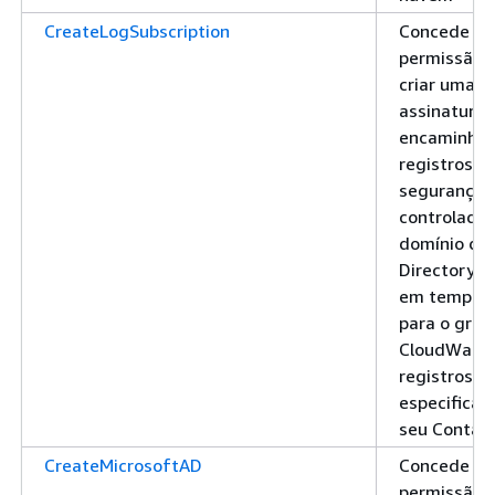
CreateLogSubscription
Concede
permissão 
criar uma
assinatura 
encaminhar
registros d
segurança 
controlador
domínio do
Directory S
em tempo r
para o grup
CloudWatc
registros
especifica
seu Conta 
CreateMicrosoftAD
Concede
permissão 