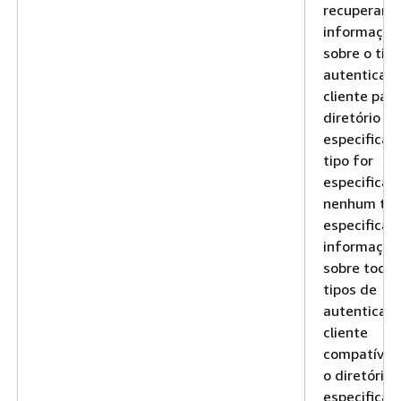
recuperar
informaçõe
sobre o tip
autenticaç
cliente para
diretório
especificad
tipo for
especificad
nenhum tip
especificad
informaçõe
sobre todos
tipos de
autenticaç
cliente
compatívei
o diretório
especificad