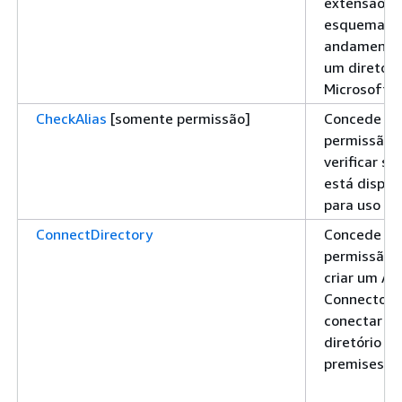
extensão d
esquema e
andamento
um diretóri
Microsoft 
CheckAlias
[somente permissão]
Concede
permissão 
verificar se 
está dispon
para uso
ConnectDirectory
Concede
permissão 
criar um AD
Connector p
conectar a
diretório on
premises