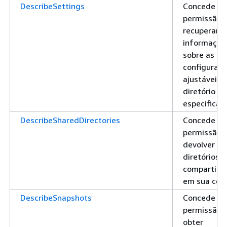
DescribeSettings
Concede
permissão 
recuperar
informaçõe
sobre as
configuraç
ajustáveis 
diretório
especificad
DescribeSharedDirectories
Concede
permissão 
devolver os
diretórios
compartilh
em sua con
DescribeSnapshots
Concede
permissão 
obter