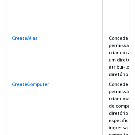
CreateAlias
Concede
permissão 
criar um ali
um diretóri
atribuí-lo a
diretório
CreateComputer
Concede
permissão 
criar uma c
de computa
diretório
especificad
ingressa o
computador