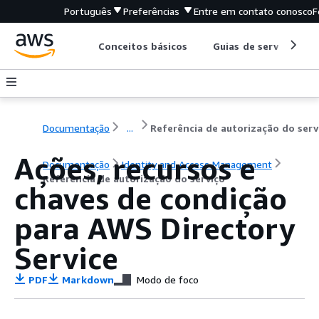
Português
Preferências
Entre em contato conosco
F
Conceitos básicos
Guias de serviço
Documentação
...
Referência de autorização do serv
Ações, recursos e
Documentação
Identity and Access Management
Referência de autorização do serviço
chaves de condição
para AWS Directory
Service
PDF
Markdown
Modo de foco