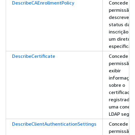
DescribeCAEnrollmentPolicy
Concede
permissão 
descrever o
status da
inscrição C
um diretóri
especificad
DescribeCertificate
Concede
permissão 
exibir
informaçõe
sobre o
certificado
registrado 
uma conex
LDAP segur
DescribeClientAuthenticationSettings
Concede
permissão 