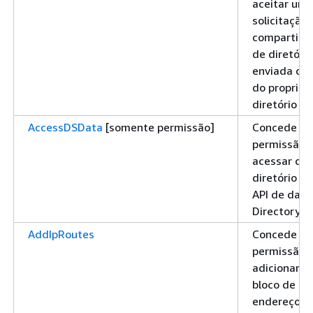
aceitar um
solicitação
compartilh
de diretório
enviada da
do propriet
diretório
AccessDSData
[somente permissão]
Concede
permissão 
acessar da
diretório u
API de dad
Directory S
AddIpRoutes
Concede
permissão 
adicionar 
bloco de
endereços 