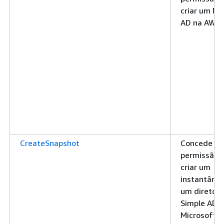
criar um Mi
AD na AWS
CreateSnapshot
Concede
permissão 
criar um
instantâne
um diretóri
Simple AD 
Microsoft 