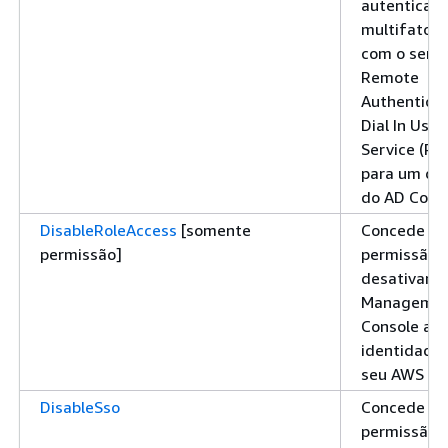
autenticaç
multifator 
com o servi
Remote
Authenticat
Dial In User
Service (RA
para um dir
do AD Conn
DisableRoleAccess
[somente
Concede
permissão]
permissão 
desativar 
Manageme
Console ace
identidade
seu AWS Dir
DisableSso
Concede
permissão 