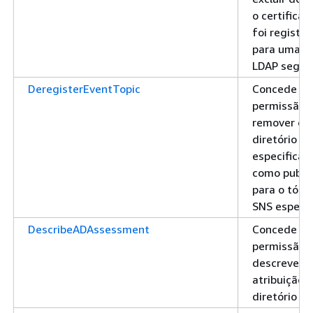
o certifica
foi registr
para uma c
LDAP segur
DeregisterEventTopic
Concede
permissão 
remover o
diretório
especificad
como publi
para o tópi
SNS especif
DescribeADAssessment
Concede
permissão 
descrever 
atribuição 
diretório