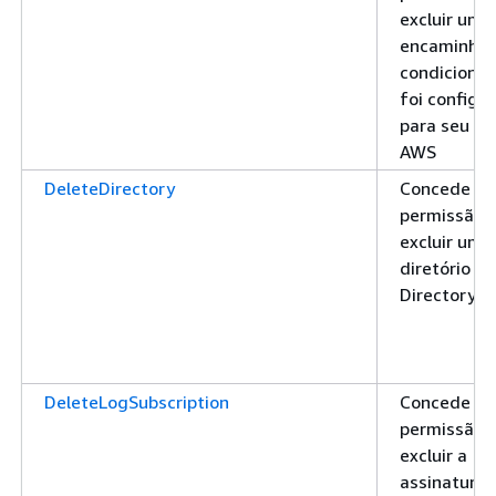
excluir um
encaminha
condicional
foi configu
para seu di
AWS
DeleteDirectory
Concede
permissão 
excluir um
diretório do
Directory S
DeleteLogSubscription
Concede
permissão 
excluir a
assinatura 