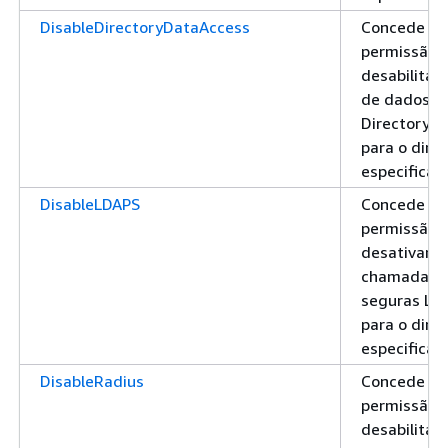
DisableDirectoryDataAccess
Concede
permissão 
desabilitar 
de dados d
Directory S
para o diret
especificad
DisableLDAPS
Concede
permissão 
desativar
chamadas
seguras LD
para o diret
especificad
DisableRadius
Concede
permissão 
desabilitar 