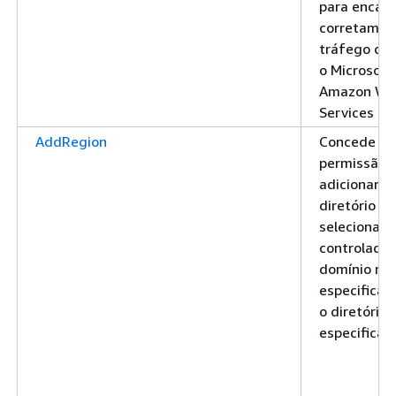
para encam
corretamen
tráfego de 
o Microsoft
Amazon We
Services
AddRegion
Concede
permissão 
adicionar a
diretório
selecionado
controlador
domínio na 
especificad
o diretório
especificad