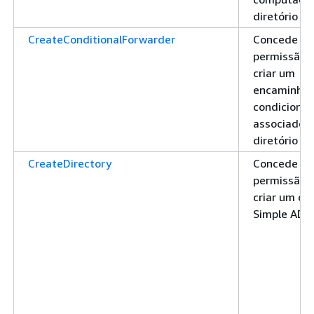
diretório
CreateConditionalForwarder
Concede
permissão 
criar um
encaminha
condicional
associado a
diretório A
CreateDirectory
Concede
permissão 
criar um dir
Simple AD