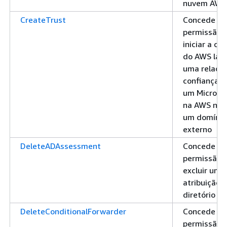
nuvem AWS
CreateTrust
Concede
permissão 
iniciar a cr
do AWS lad
uma relaçã
confiança e
um Microso
na AWS nuv
um domínio
externo
DeleteADAssessment
Concede
permissão 
excluir uma
atribuição 
diretório
DeleteConditionalForwarder
Concede
permissão 