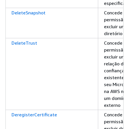
especificad
DeleteSnapshot
Concede
permissão 
excluir um
diretório s
DeleteTrust
Concede
permissão 
excluir uma
relação de
confiança
existente e
seu Micros
na AWS nuv
um domínio
externo
DeregisterCertificate
Concede
permissão 
excluir do 