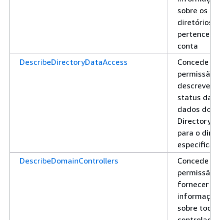
sobre os
diretórios 
pertencem 
conta
DescribeDirectoryDataAccess
Concede
permissão 
descrever o
status da A
dados do
Directory S
para o diret
especificad
DescribeDomainControllers
Concede
permissão 
fornecer
informaçõe
sobre todos
controlador