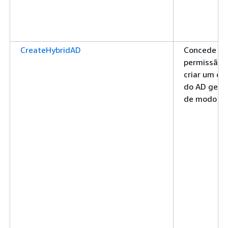
CreateHybridAD
Concede
permissão 
criar um dir
do AD gere
de modo hí