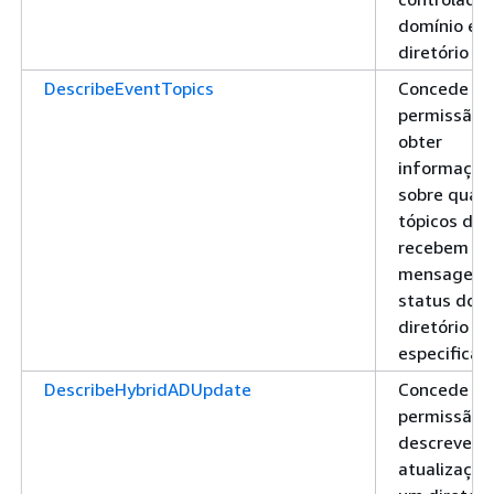
domínio em
diretório
DescribeEventTopics
Concede
permissão 
obter
informaçõe
sobre quais
tópicos do 
recebem
mensagens
status do
diretório
especificad
DescribeHybridADUpdate
Concede
permissão 
descrever a
atualizaçõe