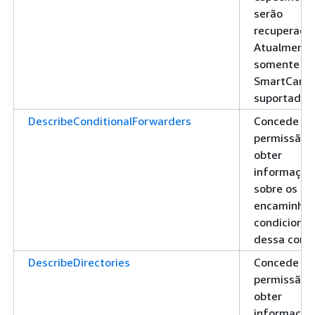
serão
recuperada
Atualmente
somente
SmartCard 
suportado
DescribeConditionalForwarders
Concede
permissão 
obter
informaçõe
sobre os
encaminha
condicionai
dessa cont
DescribeDirectories
Concede
permissão 
obter
informaçõe