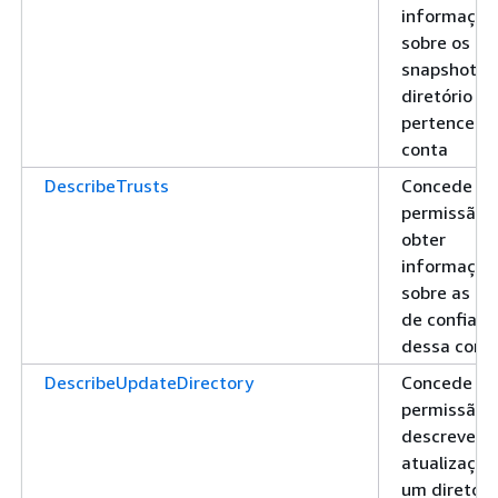
informaçõe
sobre os
snapshots 
diretório q
pertencem 
conta
DescribeTrusts
Concede
permissão 
obter
informaçõe
sobre as re
de confianç
dessa cont
DescribeUpdateDirectory
Concede
permissão 
descrever a
atualizaçõe
um diretóri