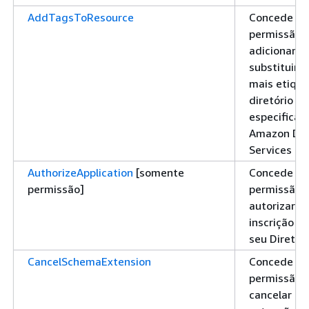
AddTagsToResource
Concede
permissão 
adicionar o
substituir 
mais etique
diretório
especificad
Amazon Dir
Services
AuthorizeApplication
[somente
Concede
permissão]
permissão 
autorizar 
inscrição pa
seu Diretór
CancelSchemaExtension
Concede
permissão 
cancelar u