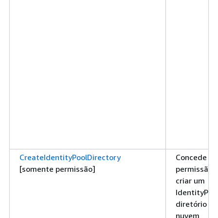
CreateIdentityPoolDirectory
Concede
[somente permissão]
permissão 
criar um
IdentityPoo
diretório n
nuvem