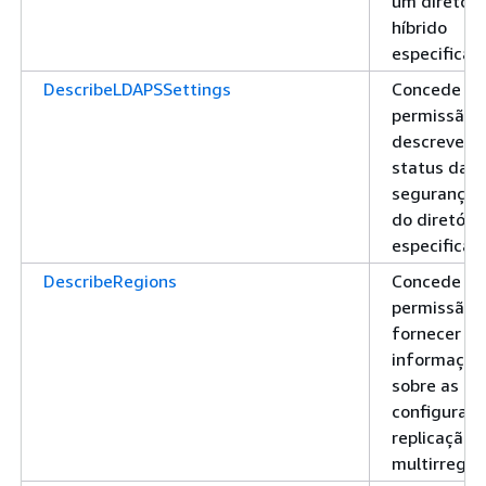
um diretóri
híbrido
especificad
DescribeLDAPSSettings
Concede
permissão 
descrever o
status da
segurança 
do diretório
especificad
DescribeRegions
Concede
permissão 
fornecer
informaçõe
sobre as re
configurada
replicação
multirregio