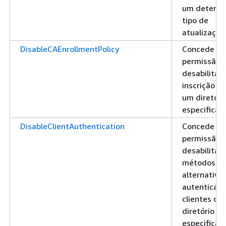
um determ
tipo de
atualização
DisableCAEnrollmentPolicy
Concede
permissão 
desabilitar 
inscrição C
um diretóri
especificad
DisableClientAuthentication
Concede
permissão 
desabilitar
métodos
alternativo
autenticaç
clientes do
diretório
especificad