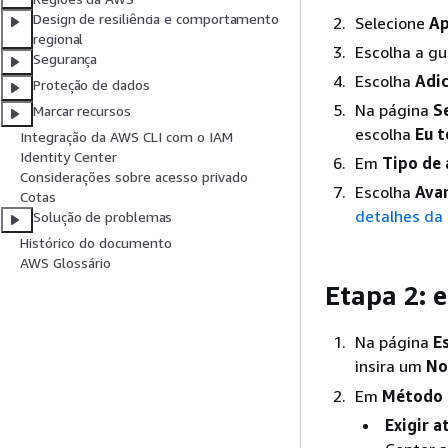
Design de resiliência e comportamento
Selecione
Ap
regional
Escolha a g
Segurança
Escolha
Adic
Proteção de dados
Na página
S
Marcar recursos
escolha
Eu t
Integração da AWS CLI com o IAM
Identity Center
Em
Tipo de 
Considerações sobre acesso privado
Escolha
Ava
Cotas
detalhes da 
Solução de problemas
Histórico do documento
AWS Glossário
Etapa 2: e
Na página
E
insira um
No
Em
Método d
Exigir a