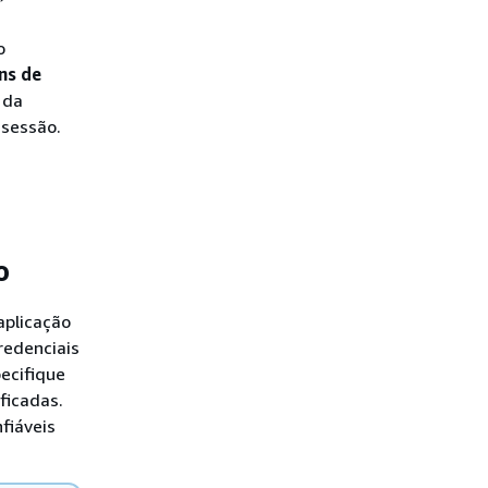
o
ns de
 da
 sessão.
o
aplicação
redenciais
ecifique
ficadas.
fiáveis