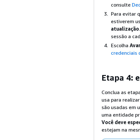
consulte
Dec
Para evitar
estiverem us
atualização
sessão a cad
Escolha
Ava
credenciais 
Etapa 4: e
Conclua as etapa
usa para realiza
são usadas em um
uma entidade pri
Você deve espec
estejam na mes