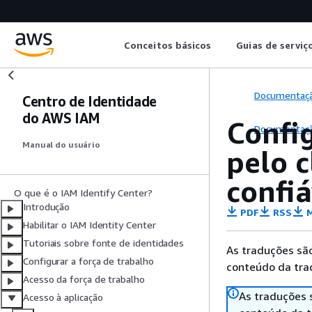
Conceitos básicos
Guias de serviç
Documentaç
Centro de Identidade
do AWS IAM
Confi
Documentaç
Manual do usuário
pelo 
confiá
O que é o IAM Identify Center?
Introdução
PDF
RSS
M
Habilitar o IAM Identity Center
Tutoriais sobre fonte de identidades
As traduções são
Configurar a força de trabalho
conteúdo da trad
Acesso da força de trabalho
As traduções 
Acesso à aplicação