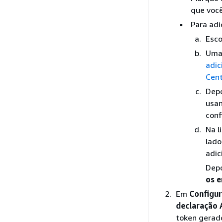
que você
Para adi
Esc
Uma 
adic
Cent
Depo
usan
conf
Na l
lado
adic
Depo
os e
Em
Configur
declaração 
token gerado