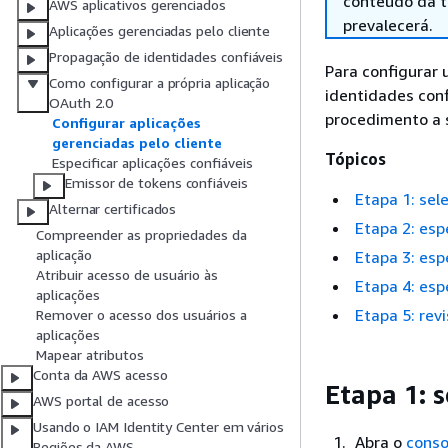
conteúdo da tr
AWS aplicativos gerenciados
prevalecerá.
Aplicações gerenciadas pelo cliente
Propagação de identidades confiáveis
Para configurar 
Como configurar a própria aplicação
identidades conf
OAuth 2.0
procedimento a s
Configurar aplicações
gerenciadas pelo cliente
Tópicos
Especificar aplicações confiáveis
Emissor de tokens confiáveis
Etapa 1: sel
Alternar certificados
Etapa 2: esp
Compreender as propriedades da
aplicação
Etapa 3: esp
Atribuir acesso de usuário às
Etapa 4: esp
aplicações
Etapa 5: revi
Remover o acesso dos usuários a
aplicações
Mapear atributos
Conta da AWS acesso
Etapa 1: s
AWS portal de acesso
Usando o IAM Identity Center em vários
Abra o
conso
Regiões da AWS