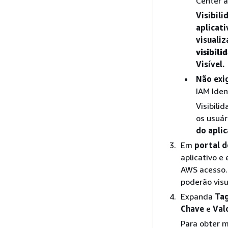
Center a
Visibil
aplicat
visualiz
visibili
Visível.
Não exig
IAM Iden
Visibili
os usuár
do apli
Em
portal 
aplicativo e 
AWS acesso.
poderão visu
Expanda
Tag
Chave
e
Val
Para obter m