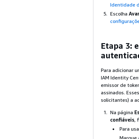
Identidade 
Escolha
Ava
configuraçõ
Etapa 3: e
autentica
Para adicionar u
IAM Identity Cen
emissor de token
assinados. Esses
solicitantes) a 
Na página
E
confiáveis
, 
Para usa
Marque a