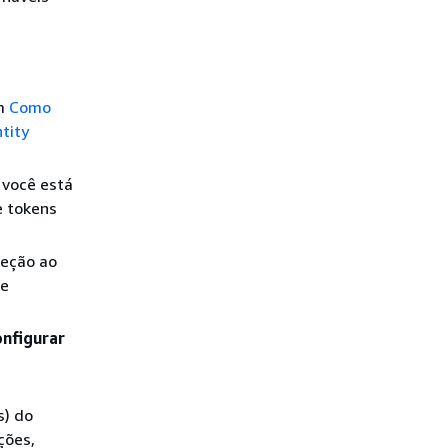
em
Como
tity
 você está
e tokens
leção ao
de
nfigurar
s) do
ções,