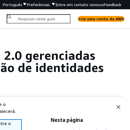
Português
Preferências
Entre em contato conosco
Feedback
Crie uma conta da AWS
 2.0 gerenciadas
ção de identidades
e o
alecerá.
Nesta página
tre o