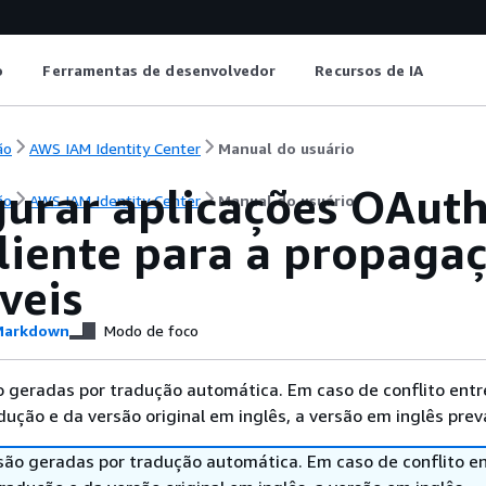
o
Ferramentas de desenvolvedor
Recursos de IA
ão
AWS IAM Identity Center
Manual do usuário
gurar aplicações OAuth
ão
AWS IAM Identity Center
Manual do usuário
cliente para a propaga
veis
arkdown
Modo de foco
 geradas por tradução automática. Em caso de conflito entr
ução e da versão original em inglês, a versão em inglês prev
são geradas por tradução automática. Em caso de conflito en