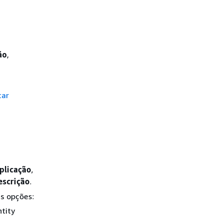
ão
,
car
plicação
,
escrição
.
es opções:
tity