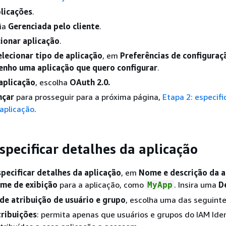
licações
.
uia
Gerenciada pelo cliente
.
ionar aplicação
.
elecionar tipo de aplicação
, em
Preferências de configuraç
enho uma aplicação que quero configurar
.
aplicação
, escolha
OAuth 2.0.
nçar
para prosseguir para a próxima página,
Etapa 2: especifi
aplicação
.
specificar detalhes da aplicação
specificar detalhes da aplicação
, em
Nome e descrição da a
me de exibição
para a aplicação, como
. Insira uma
D
MyApp
e atribuição de usuário e grupo
, escolha uma das seguint
tribuições
: permita apenas que usuários e grupos do IAM Iden