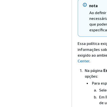
nota
Ao defini
necessári
que podem
específic
Essa política ex
informações sob
exigido ao ambi
Center
.
Na página
E
opções:
Para esp
Sele
Em
de u