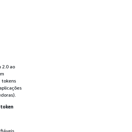
 2.0 ao
Um
a tokens
aplicações
edoras).
 token
fiáveis