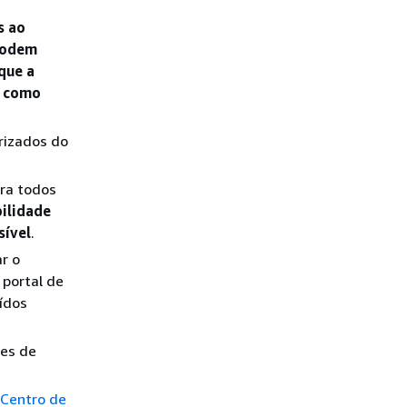
s ao
podem
que a
a como
rizados do
ara todos
bilidade
sível
.
r o
 portal de
ídos
res de
 Centro de