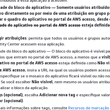
tribuídos a essa aplicação a acessem.
idade do bloco do aplicativo — Somente usuários atribuído
ivo diretamente ou por meio de uma atribuição em grupo 
ar o quadro do aplicativo no portal de AWS acesso, desde 
dade do aplicativo no portal de AWS acesso
esteja definid
ir atribuições
: permita que todos os usuários e grupos auto
tity Center acessem essa aplicação.
dade do bloco do aplicativo — O bloco do aplicativo é visível p
ios que entram no portal de AWS acesso, a menos que a
visi
cativo no portal de AWS acesso
esteja definida como
Não vi
de AWS acesso
, insira a URL na qual os usuários podem acessa
especifique se o mosaico do aplicativo ficará visível ou não no
 Se você escolher
Não visível
, nem mesmo os usuários atribu
alizar o bloco da aplicação.
s (opcional)
, escolha
Adicionar nova tag
e especifique valo
or (opcional)
.
ais informações sobre tags, consulte
Recursos de marcação