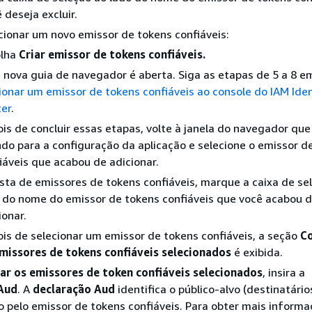
 deseja excluir.
cionar um novo emissor de tokens confiáveis:
olha
Criar emissor de tokens confiáveis.
nova guia de navegador é aberta. Siga as etapas de 5 a 8 
ionar um emissor de tokens confiáveis ao console do IAM Iden
er
.
is de concluir essas etapas, volte à janela do navegador que
do para a configuração da aplicação e selecione o emissor d
iáveis que acabou de adicionar.
ista de emissores de tokens confiáveis, marque a caixa de se
 do nome do emissor de tokens confiáveis que você acabou 
ionar.
is de selecionar um emissor de tokens confiáveis, a seção
Co
missores de tokens confiáveis selecionados
é exibida.
ar os emissores de token confiáveis selecionados
, insira a
Aud
. A
declaração Aud
identifica o público-alvo (destinatário
 pelo emissor de tokens confiáveis. Para obter mais informa