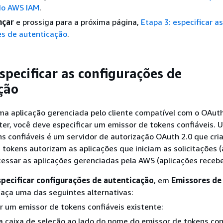
do AWS IAM
.
nçar
e prossiga para a próxima página,
Etapa 3: especificar as
es de autenticação
.
specificar as configurações de
ção
ma aplicação gerenciada pelo cliente compatível com o OAuth
ter, você deve especificar um emissor de tokens confiáveis. 
s confiáveis é um servidor de autorização OAuth 2.0 que cri
 tokens autorizam as aplicações que iniciam as solicitações (
acessar as aplicações gerenciadas pela AWS (aplicações receb
specificar configurações de autenticação
, em
Emissores de
faça uma das seguintes alternativas:
r um emissor de tokens confiáveis existente:
 caixa de seleção ao lado do nome do emissor de tokens con