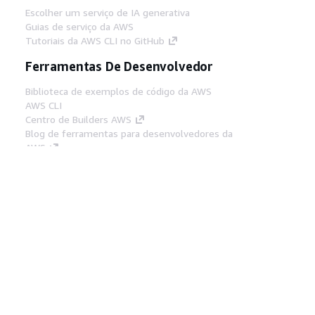
Escolher um serviço de IA generativa
Guias de serviço da AWS
Tutoriais da AWS CLI no GitHub
Ferramentas De Desenvolvedor
Biblioteca de exemplos de código da AWS
AWS CLI
Centro de Builders AWS
Blog de ferramentas para desenvolvedores da
AWS
Links Úteis
Baixar servidor MCP de documentos da AWS
Faça login no Console da AWS
AWS re:Post
Privacidade
Termos do site
Preferências de
cookies
© 2026, Amazon Web Services, Inc. ou
suas afiliadas. Todos os direitos reservados.