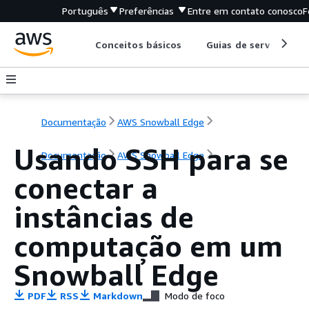
Português
Preferências
Entre em contato conosco
F
Conceitos básicos
Guias de serviço
Documentação
AWS Snowball Edge
Usando SSH para se
Documentação
AWS Snowball Edge
conectar a
instâncias de
computação em um
Snowball Edge
PDF
RSS
Markdown
Modo de foco