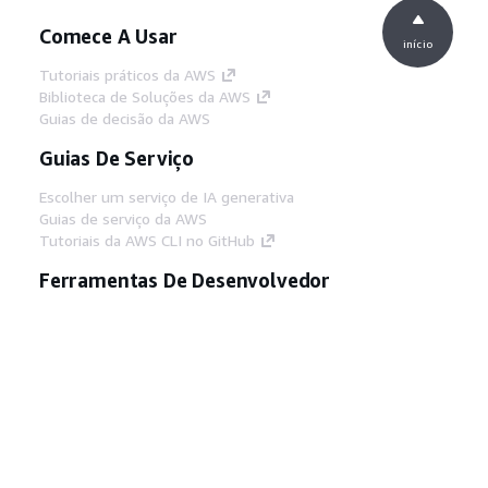
Comece A Usar
início
Tutoriais práticos da AWS
Biblioteca de Soluções da AWS
Guias de decisão da AWS
Guias De Serviço
Escolher um serviço de IA generativa
Guias de serviço da AWS
Tutoriais da AWS CLI no GitHub
Ferramentas De Desenvolvedor
Biblioteca de exemplos de código da AWS
AWS CLI
Centro de Builders AWS
Blog de ferramentas para desenvolvedores da
AWS
Links Úteis
Baixar servidor MCP de documentos da AWS