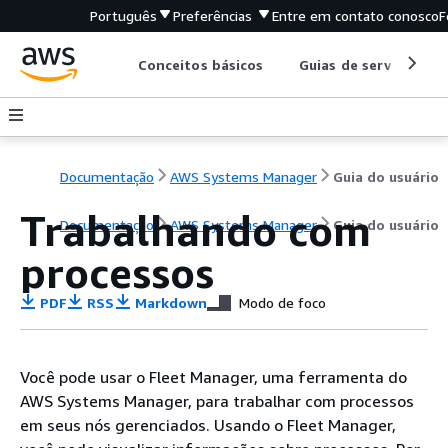
Português
Preferências
Entre em contato conosco
F
Conceitos básicos
Guias de serviço
Documentação
AWS Systems Manager
Guia do usuário
Trabalhando com
Documentação
AWS Systems Manager
Guia do usuário
processos
PDF
RSS
Markdown
Modo de foco
Você pode usar o Fleet Manager, uma ferramenta do
AWS Systems Manager, para trabalhar com processos
em seus nós gerenciados. Usando o Fleet Manager,