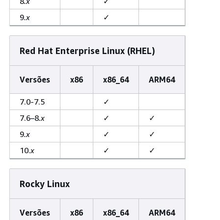
8
.x
✓
9
.x
✓
Red Hat Enterprise Linux (RHEL)
Versões
x86
x86_64
ARM64
7.0-7.5
✓
7.6–8
.x
✓
✓
9
.x
✓
✓
10.
x
✓
✓
Rocky Linux
Versões
x86
x86_64
ARM64