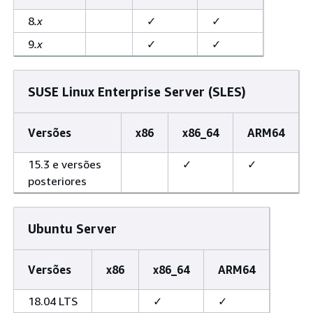
8
.x
✓
✓
9
.x
✓
✓
SUSE Linux Enterprise Server (SLES)
Versões
x86
x86_64
ARM64
15.3 e versões
✓
✓
posteriores
Ubuntu Server
Versões
x86
x86_64
ARM64
18.04 LTS
✓
✓