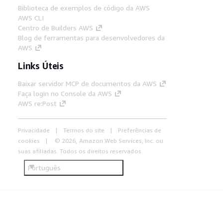
Biblioteca de exemplos de código da AWS
AWS CLI
Centro de Builders AWS
Blog de ferramentas para desenvolvedores da
AWS
Links Úteis
Baixar servidor MCP de documentos da AWS
Faça login no Console da AWS
AWS re:Post
Privacidade
Termos do site
Preferências de
cookies
© 2026, Amazon Web Services, Inc. ou
suas afiliadas. Todos os direitos reservados.
Português