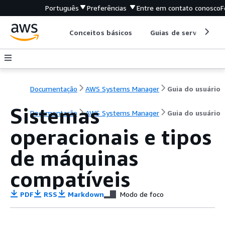
Português
Preferências
Entre em contato conosco
F
Conceitos básicos
Guias de serviço
Documentação
AWS Systems Manager
Guia do usuário
Sistemas
Documentação
AWS Systems Manager
Guia do usuário
operacionais e tipos
de máquinas
compatíveis
PDF
RSS
Markdown
Modo de foco