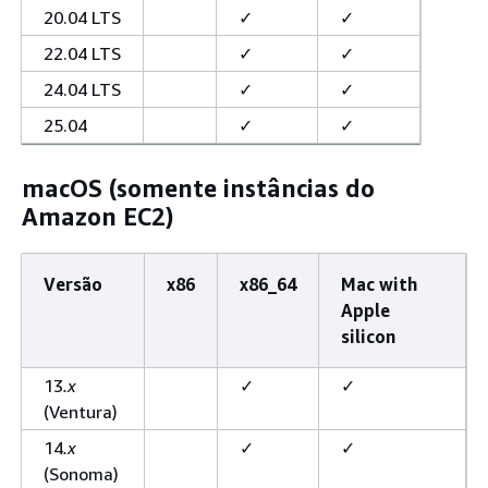
20.04 LTS
✓
✓
22.04 LTS
✓
✓
24.04 LTS
✓
✓
25.04
✓
✓
macOS (somente instâncias do
Amazon EC2)
Versão
x86
x86_64
Mac with
Apple
silicon
13
.x
✓
✓
(Ventura)
14
.x
✓
✓
(Sonoma)