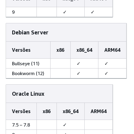
9
✓
✓
Debian Server
Versões
x86
x86_64
ARM64
Bullseye (11)
✓
✓
Bookworm (12)
✓
✓
Oracle Linux
Versões
x86
x86_64
ARM64
7.5 – 7.8
✓