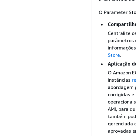
O Parameter Stor
Compartilh
Centralize 
parâmetros 
informações
Store
.
Aplicação d
O Amazon EC
instâncias
r
abordagem g
corrigidas e
operacionai
AMI, para qu
também pode
gerenciada c
aprovadas e