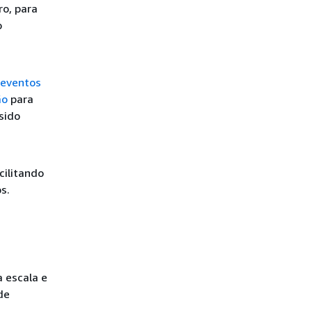
o, para
o
eventos
ão
para
sido
cilitando
s.
 escala e
de