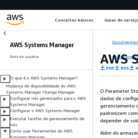
Conceitos básicos
Guias de serviç
Documentaç
AWS Systems Manager
AWS S
Documentaç
Guia do usuário
PDF
RSS
M
O que é o AWS Systems Manager?
Mudança de disponibilidade do AWS
O Parameter Sto
Systems Manager Change Manager
dados de configu
Configurar nós gerenciados para o AWS
Systems Manager
gerenciamento d
Configurar o AWS Systems Manager
padronizem como
Executar tarefas de gerenciamento de
depender de so
nós
Como usar ferramentas do AWS
Além do armazen
Systems Manager