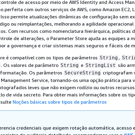
controle de acesso por meio de AWS Identity and Access M
ção perfeita com outros serviços de AWS, como Amazon EC2,
Isso permite atualizações dinâmicas de configuração sem ex
digo ou reimplantações, melhorando a agilidade operacional
cos. Com recursos como nomenclatura hierárquica, políticas 
trole de alterações, o Parameter Store ajuda as equipes a m
por a governança e criar sistemas mais seguros e fáceis de m
re é compatível com os tipos de parâmetros
,
String
Stri
. Os valores de parâmetro
e
são ar
String
StringList
 formatação. Os parâmetros
criptografam 
SecureString
Management Service, tornando-os uma opção prática para v
ptografados leves que não exigem rodízio ou outros recursos
lo de vida secreto. Para obter mais informações sobre os tip
nsulte
Noções básicas sobre tipos de parâmetros
erencia credenciais que exigem rotação automática, acesso 