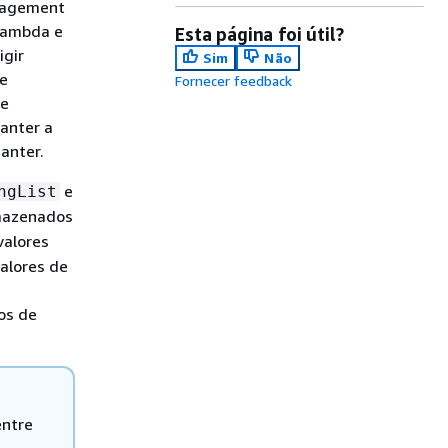
anagement
 Lambda e
Esta página foi útil?
igir
Sim
Não
 e
Fornecer feedback
de
anter a
anter.
e
ngList
mazenados
valores
alores de
os de
entre