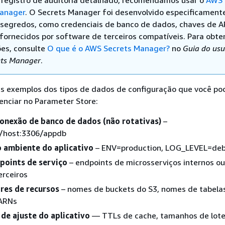
 registro de auditoria detalhado, recomendamos usar o
AWS
Manager
. O Secrets Manager foi desenvolvido especificament
 segredos, como credenciais de banco de dados, chaves de AP
fornecidos por software de terceiros compatíveis. Para obte
es, consulte
O que é o AWS Secrets Manager?
no
Guia do usu
ts Manager
.
ns exemplos dos tipos de dados de configuração que você po
enciar no Parameter Store:
conexão de banco de dados (não rotativas)
–
//host:3306/appdb
o ambiente do aplicativo
– ENV=production, LOG_LEVEL=de
points de serviço
– endpoints de microsserviços internos o
erceiros
ores de recursos
– nomes de buckets do S3, nomes de tabela
ARNs
de ajuste do aplicativo
— TTLs de cache, tamanhos de lote