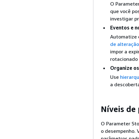
O Parameter
que você pos
investigar p
Eventos e n
Automatize 
de alteração
impor a expi
rotacionado 
Organize os
Use
hierarq
a descoberta
Níveis de
O Parameter Stor
o desempenho. V
parâmetros padr