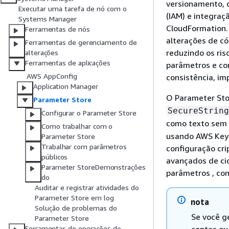
versionamento, 
Executar uma tarefa de nó com o
(IAM) e integra
Systems Manager
CloudFormation. 
Ferramentas de nós
alterações de có
Ferramentas de gerenciamento de
reduzindo os ris
alterações
Ferramentas de aplicações
parâmetros e con
AWS AppConfig
consistência, im
Application Manager
O Parameter Sto
Parameter Store
SecureString
Configurar o Parameter Store
como texto sem
Como trabalhar com o
usando AWS Key 
Parameter Store
Trabalhar com parâmetros
configuração cri
públicos
avançados de cic
Parameter StoreDemonstrações
parâmetros , co
do
Auditar e registrar atividades do
Parameter Store em log
nota
Solução de problemas do
Se você g
Parameter Store
Ferramentas de operações do