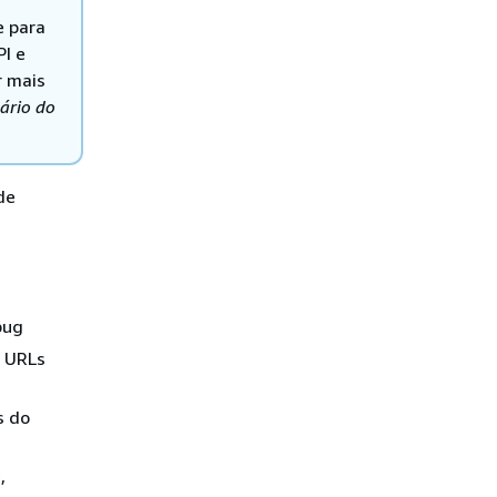
e para
I e
r mais
ário do
de
bug
u URLs
s do
,