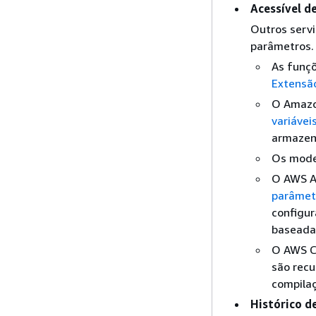
Acessível d
Outros serv
parâmetros.
As funç
Extensã
O Amazo
variávei
armazen
Os mode
O AWS A
parâmet
configu
baseada
O AWS C
são rec
compila
Histórico d