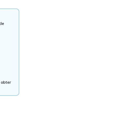
 de
 obter