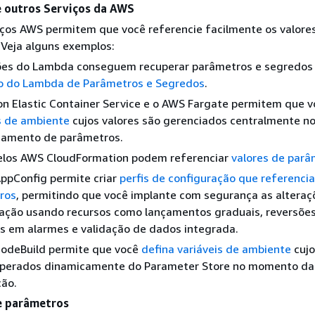
e outros Serviços da AWS
iços AWS permitem que você referencie facilmente os valore
 Veja alguns exemplos:
ões do Lambda conseguem recuperar parâmetros e segredos
o do Lambda de Parâmetros e Segredos
.
n Elastic Container Service e o AWS Fargate permitem que 
s de ambiente
cujos valores são gerenciados centralmente n
amento de parâmetros.
los AWS CloudFormation podem referenciar
valores de parâ
ppConfig permite criar
perfis de configuração que referenci
ros
, permitindo que você implante com segurança as alteraç
ração usando recursos como lançamentos graduais, reversõe
s em alarmes e validação de dados integrada.
odeBuild permite que você
defina variáveis de ambiente
cujo
uperados dinamicamente do Parameter Store no momento da
ção.
e parâmetros