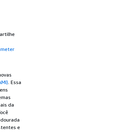
rtilhe
ameter
novas
AMI)
. Essa
gens
temas
ais da
Você
I dourada
stentes e