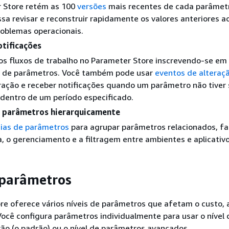
 Store retém as 100
versões
mais recentes de cada parâmetr
sa revisar e reconstruir rapidamente os valores anteriores a
roblemas operacionais.
otificações
os fluxos de trabalho no Parameter Store inscrevendo-se em
de parâmetros. Você também pode usar
eventos de alteraç
ração e receber notificações quando um parâmetro não tiver 
dentro de um período especificado.
 parâmetros hierarquicamente
uias de parâmetros
para agrupar parâmetros relacionados, fa
, o gerenciamento e a filtragem entre ambientes e aplicativo
 parâmetros
e oferece vários níveis de parâmetros que afetam o custo, a
ocê configura parâmetros individualmente para usar o nível 
ão (o padrão) ou o nível de parâmetros avançados.