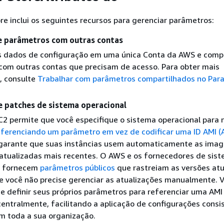
e inclui os seguintes recursos para gerenciar parâmetros:
e parâmetros com outras contas
os dados de configuração em uma única Conta da AWS e compa
com outras contas que precisam de acesso. Para obter mais
, consulte
Trabalhar com parâmetros compartilhados no Par
e patches de sistema operacional
2 permite que você especifique o sistema operacional para 
eferenciando um parâmetro em vez de codificar uma ID AMI (
arante que suas instâncias usem automaticamente as ima
 atualizadas mais recentes. O AWS e os fornecedores de sis
s fornecem
parâmetros públicos
que rastreiam as versões atu
e você não precise gerenciar as atualizações manualmente. 
 definir seus próprios parâmetros para referenciar uma AM
entralmente, facilitando a aplicação de configurações consi
m toda a sua organização.