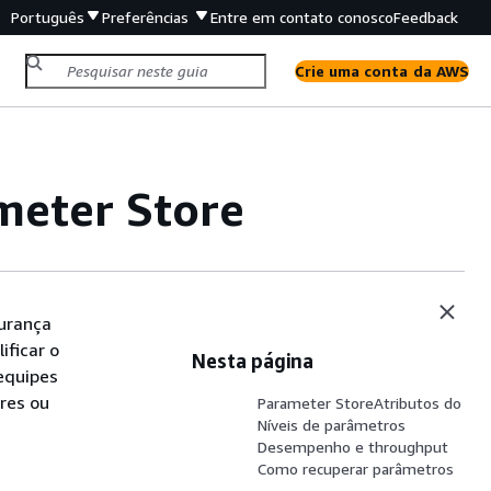
Português
Preferências
Entre em contato conosco
Feedback
Crie uma conta da AWS
eter Store
urança
ificar o
Nesta página
equipes
res ou
Parameter StoreAtributos do
Níveis de parâmetros
Desempenho e throughput
Como recuperar parâmetros