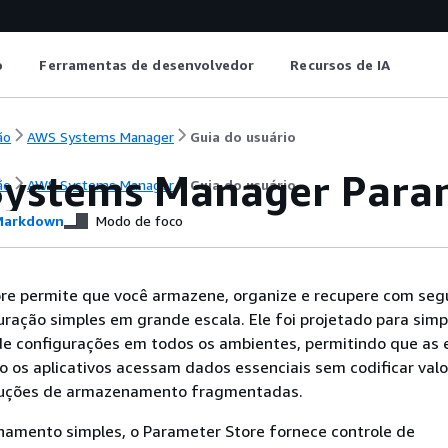
o
Ferramentas de desenvolvedor
Recursos de IA
ão
AWS Systems Manager
Guia do usuário
ystems Manager Param
ão
AWS Systems Manager
Guia do usuário
arkdown
Modo de foco
re permite que você armazene, organize e recupere com seg
ração simples em grande escala. Ele foi projetado para simpl
e configurações em todos os ambientes, permitindo que as 
 os aplicativos acessam dados essenciais sem codificar valo
luções de armazenamento fragmentadas.
amento simples, o Parameter Store fornece controle de