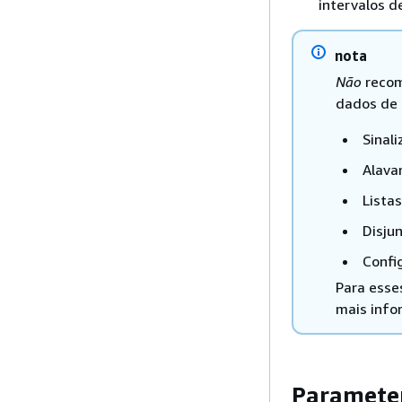
intervalos 
nota
Não
recom
dados de 
Sinal
Alava
Lista
Disju
Confi
Para esse
mais info
Parameter