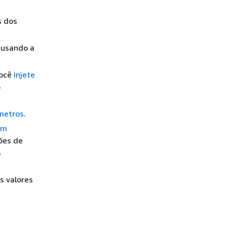
s dos
 usando a
você
injete
o
metros
.
am
ões de
s
s valores