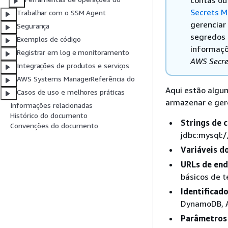
contas ou
Secrets 
Trabalhar com o SSM Agent
gerenciar
Segurança
segredos 
Exemplos de código
informaçõ
Registrar em log e monitoramento
AWS Secre
Integrações de produtos e serviços
AWS Systems ManagerReferência do
Aqui estão algu
Casos de uso e melhores práticas
armazenar e ger
Informações relacionadas
Histórico do documento
Strings de 
Convenções do documento
jdbc:mysql:
Variáveis d
URLs de end
básicos de t
Identificad
DynamoDB, 
Parâmetros 