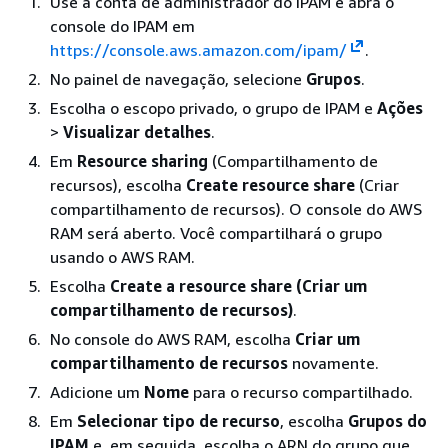
Use a conta de administrador do IPAM e abra o
console do IPAM em
https://console.aws.amazon.com/ipam/
.
No painel de navegação, selecione
Grupos
.
Escolha o escopo privado, o grupo de IPAM e
Ações
>
Visualizar detalhes
.
Em
Resource sharing
(Compartilhamento de
recursos), escolha
Create resource share
(Criar
compartilhamento de recursos). O console do AWS
RAM será aberto. Você compartilhará o grupo
usando o AWS RAM.
Escolha
Create a resource share (Criar um
compartilhamento de recursos)
.
No console do AWS RAM, escolha
Criar um
compartilhamento de recursos
novamente.
Adicione um
Nome
para o recurso compartilhado.
Em
Selecionar tipo de recurso
, escolha
Grupos do
IPAM
e, em seguida, escolha o ARN do grupo que