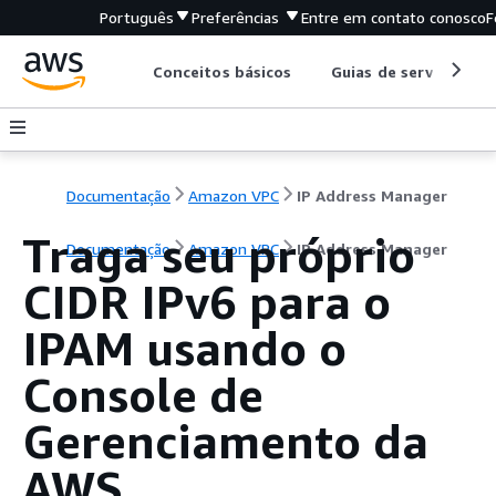
Português
Preferências
Entre em contato conosco
F
Conceitos básicos
Guias de serviço
Documentação
Amazon VPC
IP Address Manager
Traga seu próprio
Documentação
Amazon VPC
IP Address Manager
CIDR IPv6 para o
IPAM usando o
Console de
Gerenciamento da
AWS