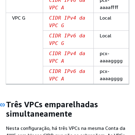
pcx-
CIDR IPv6 da
aaaaffff
VPC A
VPC G
Local
CIDR IPv4 da
VPC G
Local
CIDR IPv6 da
VPC G
pcx-
CIDR IPv4 da
aaaagggg
VPC A
pcx-
CIDR IPv6 da
aaaagggg
VPC A
Três VPCs emparelhadas
simultaneamente
Nesta configuração, há três VPCs na mesma Conta da