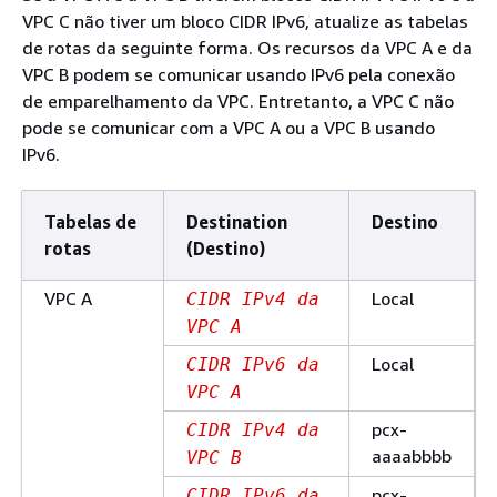
VPC C não tiver um bloco CIDR IPv6, atualize as tabelas
de rotas da seguinte forma. Os recursos da VPC A e da
VPC B podem se comunicar usando IPv6 pela conexão
de emparelhamento da VPC. Entretanto, a VPC C não
pode se comunicar com a VPC A ou a VPC B usando
IPv6.
Tabelas de
Destination
Destino
rotas
(Destino)
VPC A
Local
CIDR IPv4 da
VPC A
Local
CIDR IPv6 da
VPC A
pcx-
CIDR IPv4 da
aaaabbbb
VPC B
pcx-
CIDR IPv6 da