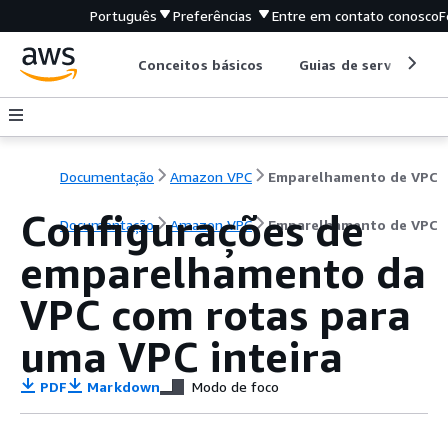
Português
Preferências
Entre em contato conosco
F
Conceitos básicos
Guias de serviço
Documentação
Amazon VPC
Emparelhamento de VPC
Configurações de
Documentação
Amazon VPC
Emparelhamento de VPC
emparelhamento da
VPC com rotas para
uma VPC inteira
PDF
Markdown
Modo de foco