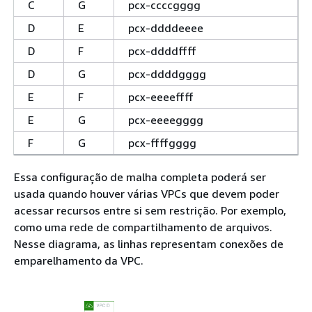
C
G
pcx-ccccgggg
D
E
pcx-ddddeeee
D
F
pcx-ddddffff
D
G
pcx-ddddgggg
E
F
pcx-eeeeffff
E
G
pcx-eeeegggg
F
G
pcx-ffffgggg
Essa configuração de malha completa poderá ser
usada quando houver várias VPCs que devem poder
acessar recursos entre si sem restrição. Por exemplo,
como uma rede de compartilhamento de arquivos.
Nesse diagrama, as linhas representam conexões de
emparelhamento da VPC.