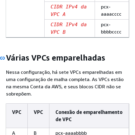
pcx-
CIDR IPv4 da
aaaacccc
VPC A
pcx-
CIDR IPv4 da
bbbbcccc
VPC B
Várias VPCs emparelhadas
Nessa configuração, há sete VPCs emparelhadas em
uma configuração de malha completa. As VPCs estão
na mesma Conta da AWS, e seus blocos CIDR não se
sobrepõem.
VPC
VPC
Conexão de emparelhamento
de VPC
A
B
pcx-aaaabbbb