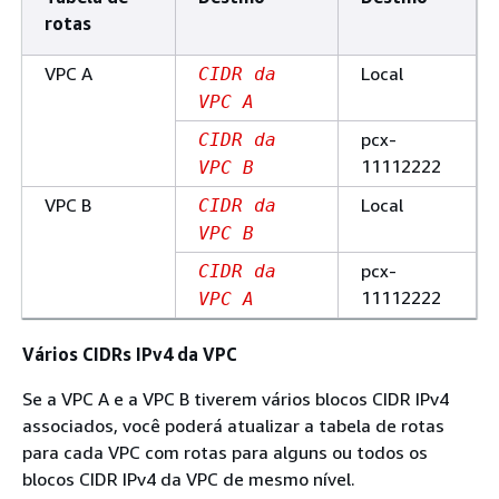
rotas
VPC A
Local
CIDR da
VPC A
pcx-
CIDR da
11112222
VPC B
VPC B
Local
CIDR da
VPC B
pcx-
CIDR da
11112222
VPC A
Vários CIDRs IPv4 da VPC
Se a VPC A e a VPC B tiverem vários blocos CIDR IPv4
associados, você poderá atualizar a tabela de rotas
para cada VPC com rotas para alguns ou todos os
blocos CIDR IPv4 da VPC de mesmo nível.