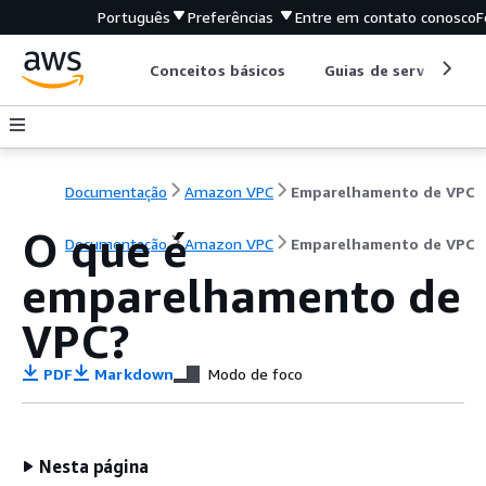
Português
Preferências
Entre em contato conosco
F
Conceitos básicos
Guias de serviço
Documentação
Amazon VPC
Emparelhamento de VPC
O que é
Documentação
Amazon VPC
Emparelhamento de VPC
emparelhamento de
VPC?
PDF
Markdown
Modo de foco
Nesta página