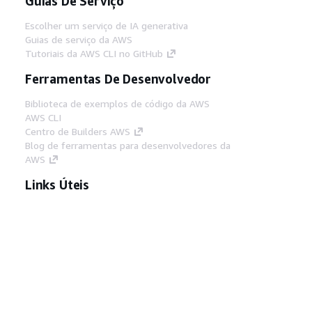
Guias De Serviço
Escolher um serviço de IA generativa
Guias de serviço da AWS
Tutoriais da AWS CLI no GitHub
Ferramentas De Desenvolvedor
Biblioteca de exemplos de código da AWS
AWS CLI
Centro de Builders AWS
Blog de ferramentas para desenvolvedores da
AWS
Links Úteis
Baixar servidor MCP de documentos da AWS
Faça login no Console da AWS
AWS re:Post
Privacidade
Termos do site
Preferências de
cookies
© 2026, Amazon Web Services, Inc. ou
suas afiliadas. Todos os direitos reservados.