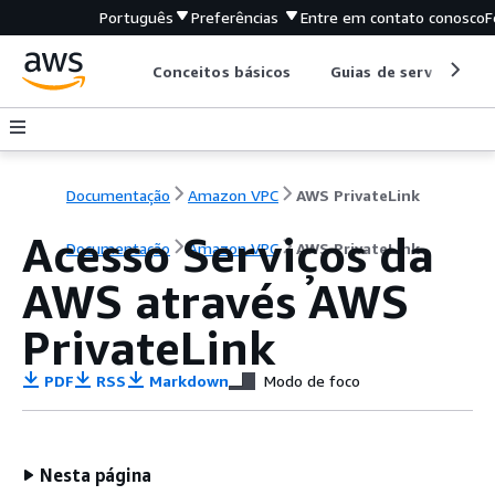
Português
Preferências
Entre em contato conosco
F
Conceitos básicos
Guias de serviço
Documentação
Amazon VPC
AWS PrivateLink
Acesso Serviços da
Documentação
Amazon VPC
AWS PrivateLink
AWS através AWS
PrivateLink
PDF
RSS
Markdown
Modo de foco
Nesta página