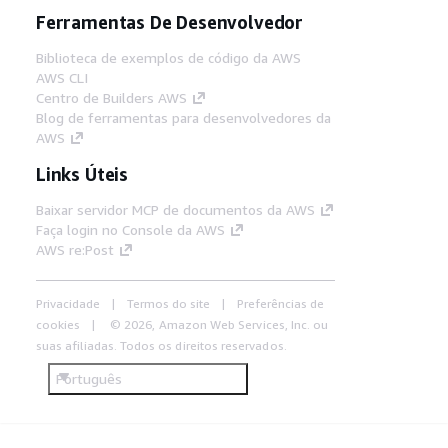
Ferramentas De Desenvolvedor
Biblioteca de exemplos de código da AWS
AWS CLI
Centro de Builders AWS
Blog de ferramentas para desenvolvedores da
AWS
Links Úteis
Baixar servidor MCP de documentos da AWS
Faça login no Console da AWS
AWS re:Post
Privacidade
Termos do site
Preferências de
cookies
© 2026, Amazon Web Services, Inc. ou
suas afiliadas. Todos os direitos reservados.
Português