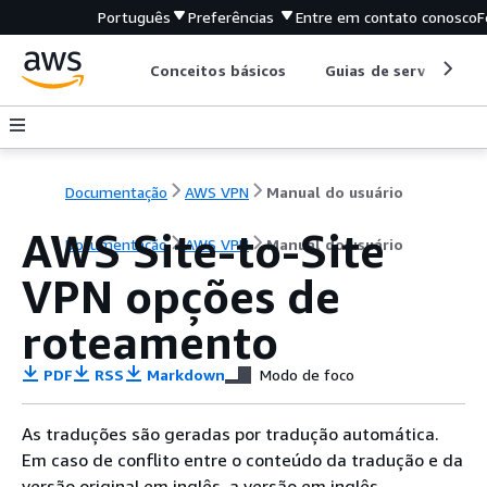
Português
Preferências
Entre em contato conosco
F
Conceitos básicos
Guias de serviço
Documentação
AWS VPN
Manual do usuário
AWS Site-to-Site
Documentação
AWS VPN
Manual do usuário
VPN opções de
roteamento
PDF
RSS
Markdown
Modo de foco
As traduções são geradas por tradução automática.
Em caso de conflito entre o conteúdo da tradução e da
versão original em inglês, a versão em inglês