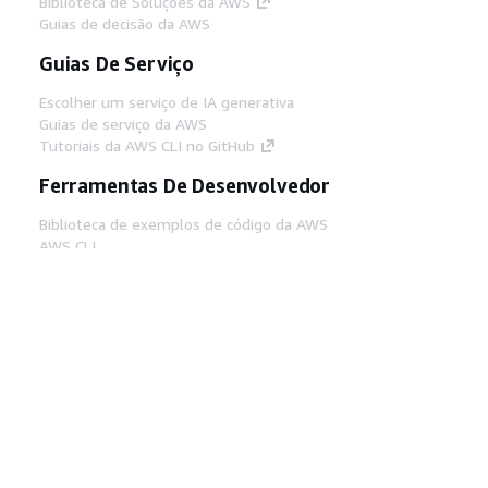
Biblioteca de Soluções da AWS
Guias de decisão da AWS
Guias De Serviço
Escolher um serviço de IA generativa
Guias de serviço da AWS
Tutoriais da AWS CLI no GitHub
Ferramentas De Desenvolvedor
Biblioteca de exemplos de código da AWS
AWS CLI
Centro de Builders AWS
Blog de ferramentas para desenvolvedores da
AWS
Links Úteis
Baixar servidor MCP de documentos da AWS
Faça login no Console da AWS
AWS re:Post