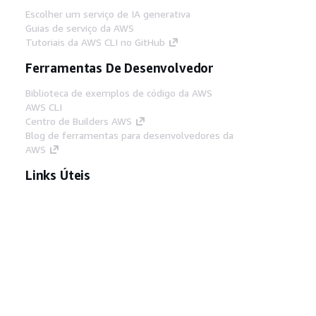
Escolher um serviço de IA generativa
Guias de serviço da AWS
Tutoriais da AWS CLI no GitHub
Ferramentas De Desenvolvedor
Biblioteca de exemplos de código da AWS
AWS CLI
Centro de Builders AWS
Blog de ferramentas para desenvolvedores da
AWS
Links Úteis
Baixar servidor MCP de documentos da AWS
Faça login no Console da AWS
AWS re:Post
Privacidade
Termos do site
Preferências de
cookies
© 2026, Amazon Web Services, Inc. ou
suas afiliadas. Todos os direitos reservados.