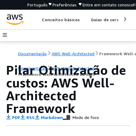
Português
Preferências
Entre em contato conosco
F
Conceitos básicos
Guias de serviço
Documentação
AWS Well-Architected
Pilar Otimização de
Documentação
AWS Well-Architected
Framework Well-Architected da AWS
custos: AWS Well-
Architected
Framework
PDF
RSS
Markdown
Modo de foco