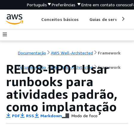
Português
Preferências
Entre em contato conosco
F
Conceitos básicos
Guias de serviço
Documentação
AWS Well-Architected
Framework
REL08-BP01 Usar
Documentação
AWS Well-Architected
Framework
runbooks para
atividades padrão,
como implantação
PDF
RSS
Markdown
Modo de foco