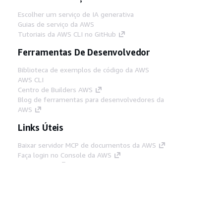
Escolher um serviço de IA generativa
Guias de serviço da AWS
Tutoriais da AWS CLI no GitHub
Ferramentas De Desenvolvedor
Biblioteca de exemplos de código da AWS
AWS CLI
Centro de Builders AWS
Blog de ferramentas para desenvolvedores da
AWS
Links Úteis
Baixar servidor MCP de documentos da AWS
Faça login no Console da AWS
AWS re:Post
Privacidade
Termos do site
Preferências de
cookies
© 2026, Amazon Web Services, Inc. ou
suas afiliadas. Todos os direitos reservados.