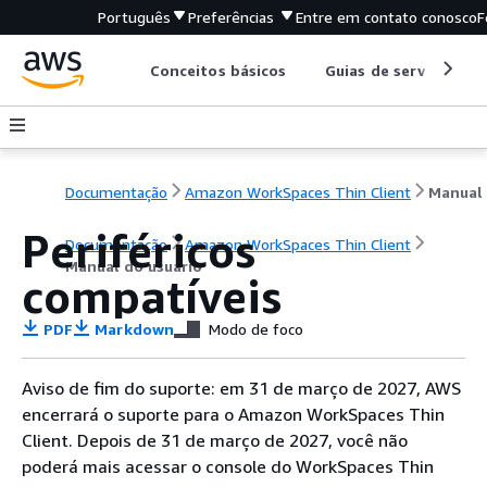
Português
Preferências
Entre em contato conosco
F
Conceitos básicos
Guias de serviço
Documentação
Amazon WorkSpaces Thin Client
Periféricos
Documentação
Amazon WorkSpaces Thin Client
Manual do usuário
compatíveis
PDF
Markdown
Modo de foco
Aviso de fim do suporte: em 31 de março de 2027, AWS
encerrará o suporte para o Amazon WorkSpaces Thin
Client. Depois de 31 de março de 2027, você não
poderá mais acessar o console do WorkSpaces Thin