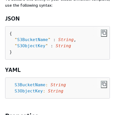
use the following syntax:
JSON
{
"
S3BucketName
"
 : 
String
,

"
S3ObjectKey
"
 : 
String
YAML
S3BucketName
:
String
S3ObjectKey
:
String