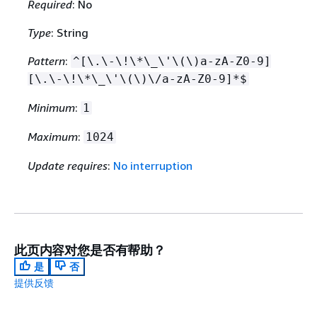
Required
: No
Type
: String
Pattern
:
^[\.\-\!\*\_\'\(\)a-zA-Z0-9]
[\.\-\!\*\_\'\(\)\/a-zA-Z0-9]*$
Minimum
:
1
Maximum
:
1024
Update requires
:
No interruption
此页内容对您是否有帮助？
是
否
提供反馈