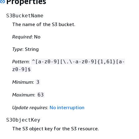
Properties
S3BucketName
The name of the S3 bucket.
Required
: No
Type
: String
Pattern
:
^[a-z0-9][\.\-a-z0-9]
{
1,61}[a-
z0-9]$
Minimum
:
3
Maximum
:
63
Update requires
:
No interruption
S3ObjectKey
The S3 object key for the S3 resource.