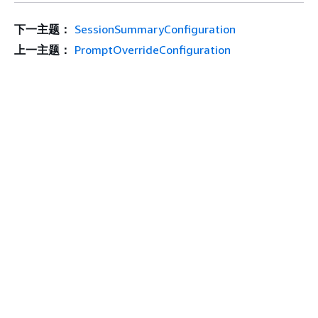
下一主题：
SessionSummaryConfiguration
上一主题：
PromptOverrideConfiguration