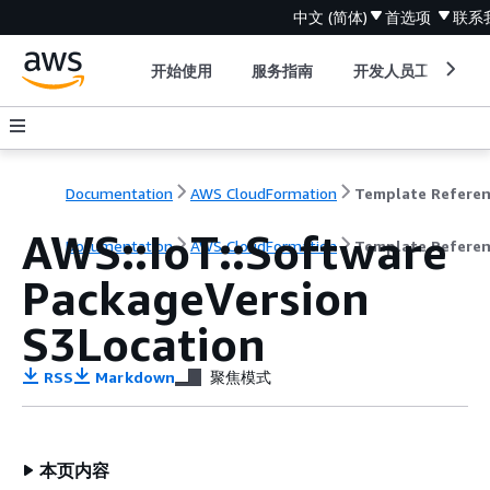
中文 (简体)
首选项
联系
开始使用
服务指南
开发人员工具
Documentation
AWS CloudFormation
Template Refere
AWS::IoT::Software
Documentation
AWS CloudFormation
Template Refere
PackageVersion
S3Location
RSS
Markdown
聚焦模式
本页内容