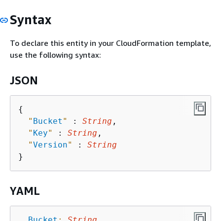
Syntax
To declare this entity in your CloudFormation template,
use the following syntax:
JSON
{
"
Bucket
"
 : 
String
,

"
Key
"
 : 
String
,

"
Version
"
 : 
String
YAML
Bucket
:
String