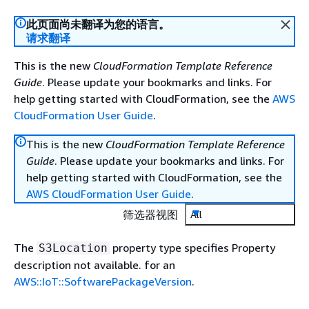
此页面尚未翻译为您的语言。
请求翻译
This is the new
CloudFormation Template Reference
Guide
. Please update your bookmarks and links. For
help getting started with CloudFormation, see the
AWS
CloudFormation User Guide
.
This is the new
CloudFormation Template Reference
Guide
. Please update your bookmarks and links. For
help getting started with CloudFormation, see the
AWS CloudFormation User Guide
.
筛选器视图
All
The
property type specifies Property
S3Location
description not available. for an
AWS::IoT::SoftwarePackageVersion
.