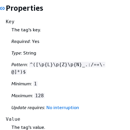
Properties
Key
The tag's key.
Required
: Yes
Type
: String
Pattern
:
^([\p
{
L}\p
{
Z}\p
{
N}_.:/=+\-
@]*)$
Minimum
:
1
Maximum
:
128
Update requires
:
No interruption
Value
The tag's value.