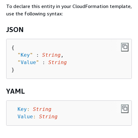
To declare this entity in your CloudFormation template,
use the following syntax:
JSON
{
"
Key
"
 : 
String
,

"
Value
"
 : 
String
YAML
Key
:
String
Value
:
String