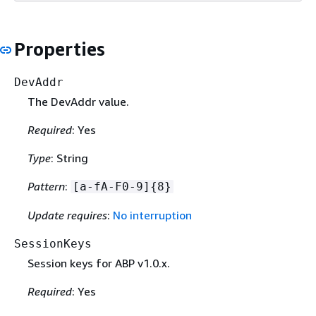
Properties
DevAddr
The DevAddr value.
Required
: Yes
Type
: String
Pattern
:
[a-fA-F0-9]
{
8}
Update requires
:
No interruption
SessionKeys
Session keys for ABP v1.0.x.
Required
: Yes