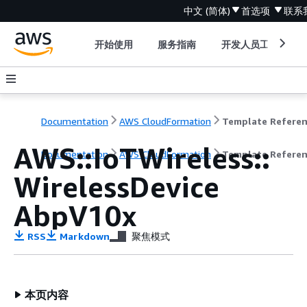
中文 (简体)
首选项
联系
开始使用
服务指南
开发人员工具
Documentation
AWS CloudFormation
Template Refere
AWS::IoTWireless::
Documentation
AWS CloudFormation
Template Refere
WirelessDevice
AbpV10x
RSS
Markdown
聚焦模式
本页内容