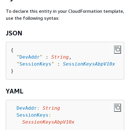
To declare this entity in your CloudFormation template,
use the following syntax:
JSON
{
"
DevAddr
"
 : 
String
,

"
SessionKeys
"
 : 
SessionKeysAbpV10x
YAML
DevAddr
:
String
SessionKeys
:
SessionKeysAbpV10x