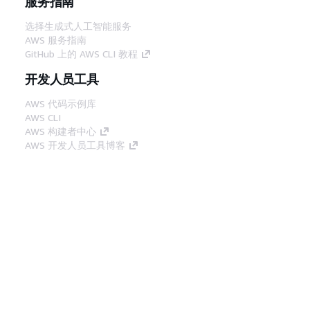
服务指南
选择生成式人工智能服务
AWS 服务指南
GitHub 上的 AWS CLI 教程
开发人员工具
AWS 代码示例库
AWS CLI
AWS 构建者中心
AWS 开发人员工具博客
有用的链接
下载 AWS 文档 MCP 服务器
登录 AWS 管理控制台
AWS re:Post
隐私
网站条款
Cookie 首选项
© 2026,
Amazon Web Services, Inc. 或其附属公司。保留所有
中文 (简体)
权利。