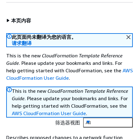
本页内容
此页面尚未翻译为您的语言。
请求翻译
This is the new
CloudFormation Template Reference
Guide
. Please update your bookmarks and links. For
help getting started with CloudFormation, see the
AWS
CloudFormation User Guide
.
This is the new
CloudFormation Template Reference
Guide
. Please update your bookmarks and links. For
help getting started with CloudFormation, see the
AWS CloudFormation User Guide
.
筛选器视图
All
Describes proposed changes to a network function