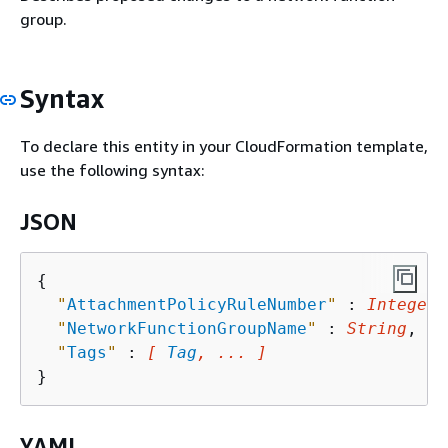
group.
Syntax
To declare this entity in your CloudFormation template,
use the following syntax:
JSON
{
"
AttachmentPolicyRuleNumber
"
 : 
Integer
,

"
NetworkFunctionGroupName
"
 : 
String
,

"
Tags
"
 : 
[ 
Tag
, ... ]
YAML