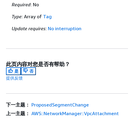
Required
: No
Type
: Array of
Tag
Update requires
:
No interruption
此页内容对您是否有帮助？
是
否
提供反馈
下一主题：
ProposedSegmentChange
上一主题：
AWS::NetworkManager::VpcAttachment