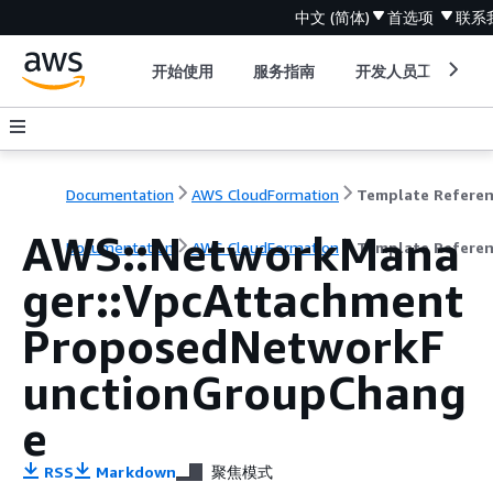
中文 (简体)
首选项
联系
开始使用
服务指南
开发人员工具
Documentation
AWS CloudFormation
Template Refere
AWS::NetworkMana
Documentation
AWS CloudFormation
Template Refere
ger::VpcAttachment
ProposedNetworkF
unctionGroupChang
e
RSS
Markdown
聚焦模式