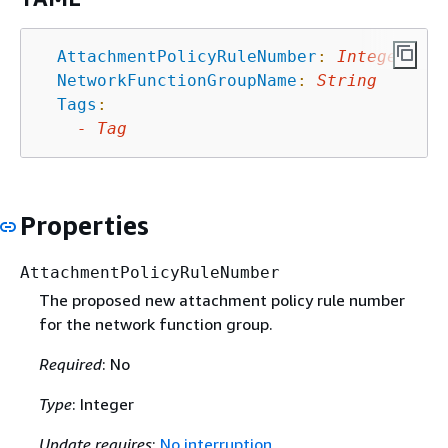
AttachmentPolicyRuleNumber
:
Integer
NetworkFunctionGroupName
:
String
Tags
:
-
Tag
Properties
AttachmentPolicyRuleNumber
The proposed new attachment policy rule number
for the network function group.
Required
: No
Type
: Integer
Update requires
:
No interruption