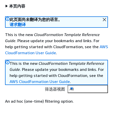
本页内容
此页面尚未翻译为您的语言。
请求翻译
This is the new
CloudFormation Template Reference
Guide
. Please update your bookmarks and links. For
help getting started with CloudFormation, see the
AWS
CloudFormation User Guide
.
This is the new
CloudFormation Template Reference
Guide
. Please update your bookmarks and links. For
help getting started with CloudFormation, see the
AWS CloudFormation User Guide
.
筛选器视图
All
An ad hoc (one-time) filtering option.