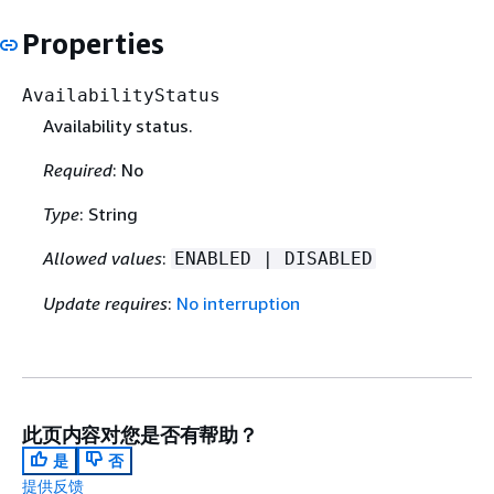
Properties
AvailabilityStatus
Availability status.
Required
: No
Type
: String
Allowed values
:
ENABLED | DISABLED
Update requires
:
No interruption
此页内容对您是否有帮助？
是
否
提供反馈