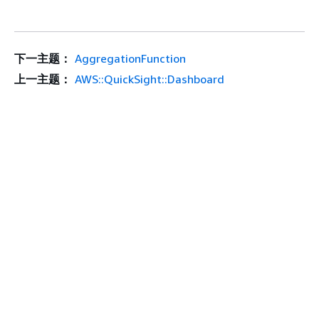
下一主题：
AggregationFunction
上一主题：
AWS::QuickSight::Dashboard