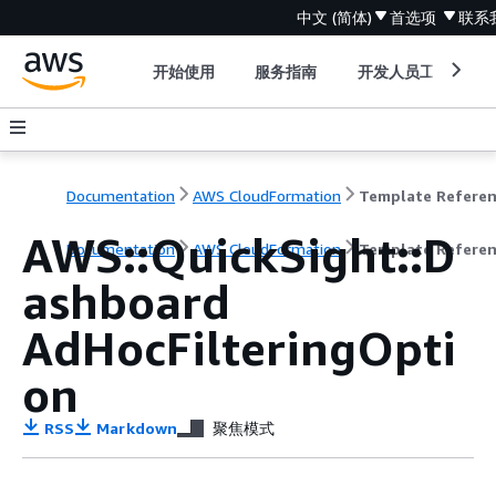
中文 (简体)
首选项
联系
开始使用
服务指南
开发人员工具
Documentation
AWS CloudFormation
Template Refere
AWS::QuickSight::D
Documentation
AWS CloudFormation
Template Refere
ashboard
AdHocFilteringOpti
on
RSS
Markdown
聚焦模式