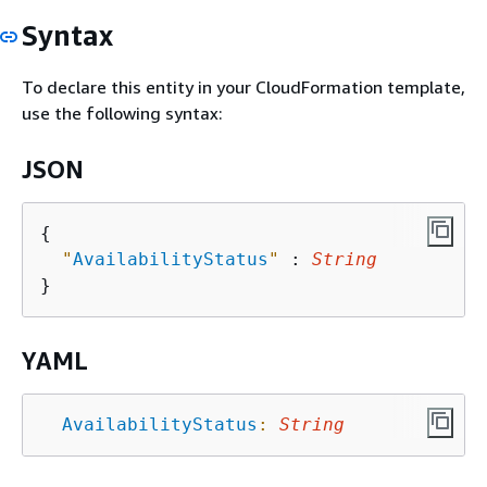
Syntax
To declare this entity in your CloudFormation template,
use the following syntax:
JSON
{
"
AvailabilityStatus
"
 : 
String
YAML
AvailabilityStatus
:
String