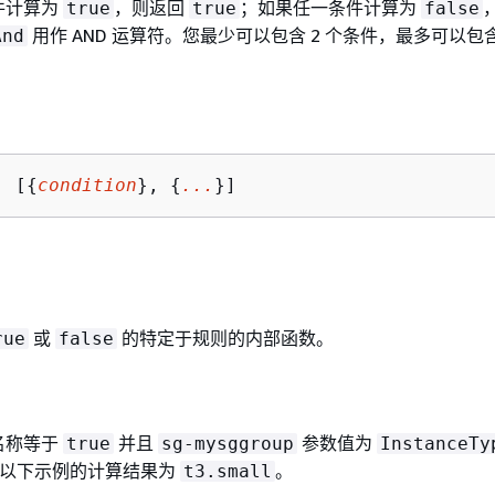
件计算为
，则返回
；如果任一条件计算为
true
true
false
用作 AND 运算符。您最少可以包含 2 个条件，最多可以包含 
And
: [
{
condition
}, 
{
...
}]
或
的特定于规则的内部函数。
rue
false
名称等于
并且
参数值为
true
sg-mysggroup
InstanceTy
以下示例的计算结果为
。
t3.small