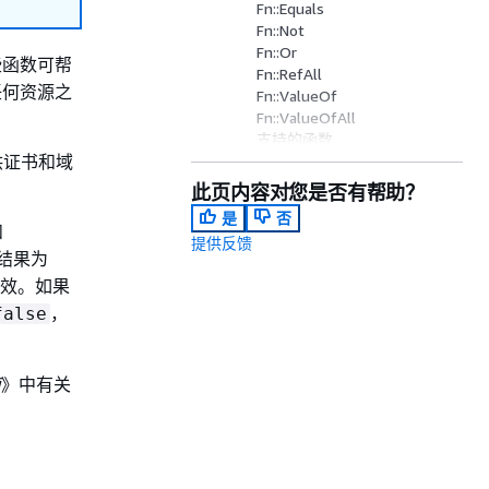
Fn::Equals
Fn::Not
Fn::Or
些函数可帮
Fn::RefAll
任何资源之
Fn::ValueOf
Fn::ValueOfAll
支持的函数
供证书和域
支持的属性
此页内容对您是否有帮助？
是
否
和
提供反馈
算结果为
有效。如果
，
false
南
》中有关