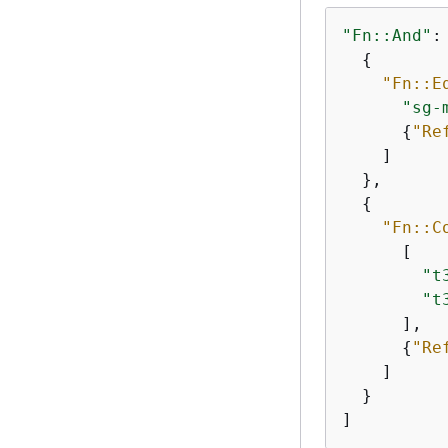
"Fn::And"
: 
{
"Fn::E
"sg-
{
"Re
    ]

  },

{
"Fn::C
      [

"t
"t
      ],

{
"Re
    ]

  }
