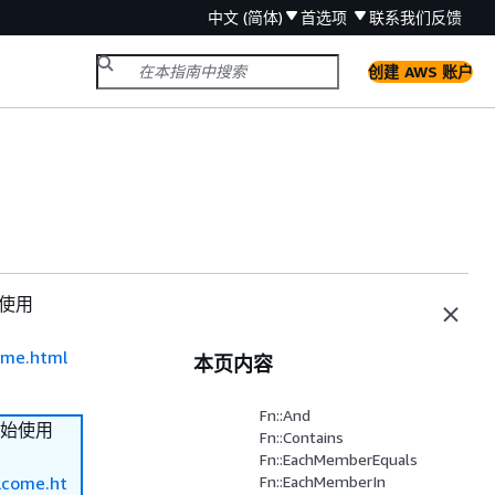
中文 (简体)
首选项
联系我们
反馈
创建 AWS 账户
使用
ome.html
本页内容
Fn::And
始使用
Fn::Contains
Fn::EachMemberEquals
lcome.ht
Fn::EachMemberIn