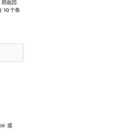
，则返回
10 个条
或
pe