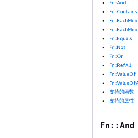
Fn::And
Fn::Contains
Fn::EachMem
Fn::EachMem
Fn::Equals
Fn::Not
Fn::Or
Fn::RefAll
Fn::ValueOf
Fn::ValueOfA
支持的函数
支持的属性
Fn::And