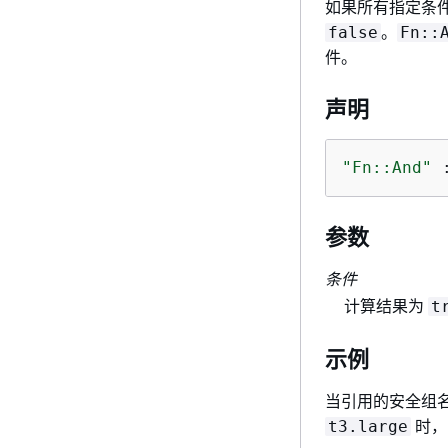
如果所有指定条
。
false
Fn::
件。
声明
"Fn::And"
 
参数
条件
计算结果为
t
示例
当引用的安全组
时，
t3.large