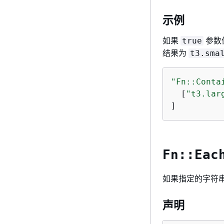
示例
如果
参数
true
结果为
t3.sma
"Fn::Conta
  [
"t3.lar
]
Fn::Eac
如果指定的字符
声明