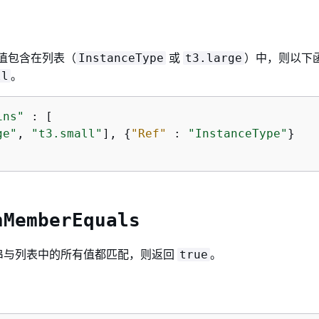
值包含在列表（
或
）中，则以下
InstanceType
t3.large
。
ll
ins"
 : [

ge"
, 
"t3.small"
], 
{
"Ref"
 : 
"InstanceType"
}

hMemberEquals
串与列表中的所有值都匹配，则返回
。
true