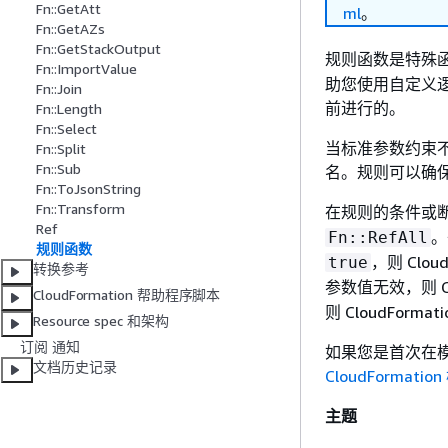
Fn::GetAtt
ml
。
Fn::GetAZs
Fn::GetStackOutput
规则函数是特殊函数，
Fn::ImportValue
助您使用自定义逻辑
Fn::Join
前进行的。
Fn::Length
Fn::Select
当标准参数约束不
Fn::Split
Fn::Sub
名。规则可以确
Fn::ToJsonString
Fn::Transform
在规则的条件或
Ref
。
Fn::RefAll
规则函数
，则 Cl
true
转换参考
参数值无效，则 C
CloudFormation 帮助程序脚本
则 CloudFor
Resource spec 和架构
订阅 通知
如果您是首次在
文档历史记录
CloudFormatio
主题