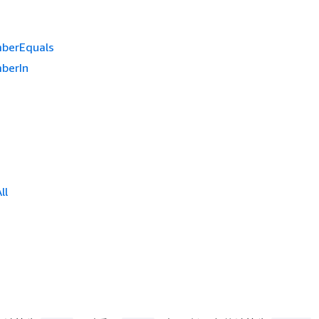
berEquals
berIn
ll