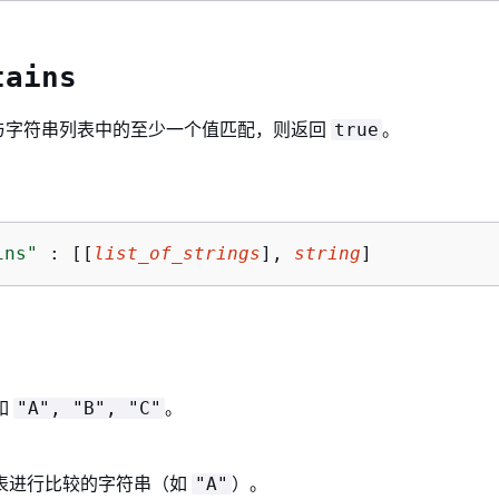
tains
与字符串列表中的至少一个值匹配，则返回
。
true
ins"
 : [[
list_of_strings
], 
string
]
如
。
"A", "B", "C"
表进行比较的字符串（如
）。
"A"