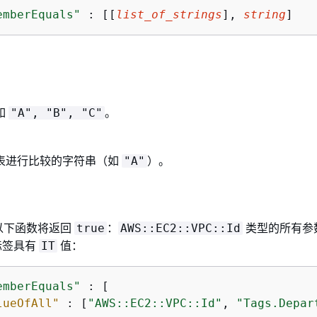
emberEquals"
 : [[
list_of_strings
], 
string
]
如
。
"A", "B", "C"
表进行比较的字符串（如
）。
"A"
以下函数将返回
：
类型的所有参
true
AWS::EC2::VPC::Id
标签具有
值：
IT
emberEquals"
 : [

lueOfAll"
 : [
"AWS::EC2::VPC::Id"
, 
"Tags.Depar