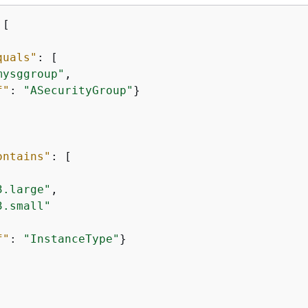
[

quals"
: [

mysggroup"
,

f"
: 
"ASecurityGroup"
}

ontains"
: [

3.large"
,

3.small"
f"
: 
"InstanceType"
}
