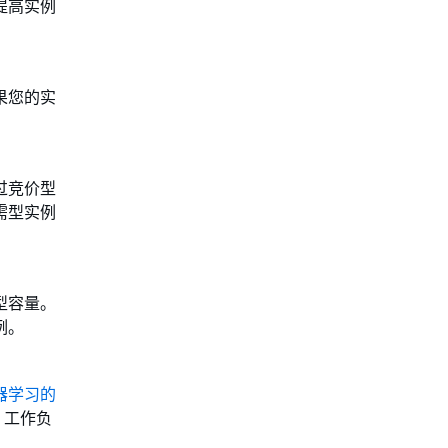
提高实例
果您的实
。
过竞价型
需型实例
型容量。
例。
器学习的
）工作负