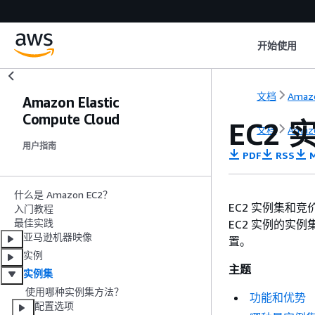
开始使用
文档
Amaz
Amazon Elastic
Compute Cloud
EC2
文档
Amaz
用户指南
PDF
RSS
M
什么是 Amazon EC2？
EC2 实例集和
入门教程
最佳实践
EC2 实例的实
亚马逊机器映像
置。
实例
主题
实例集
使用哪种实例集方法？
功能和优势
配置选项