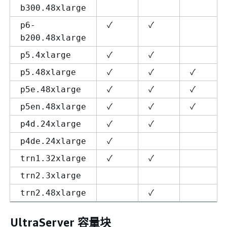
b300.48xlarge
✓
✓
p6-
b200.48xlarge
✓
✓
p5.4xlarge
✓
✓
✓
p5.48xlarge
✓
✓
✓
p5e.48xlarge
✓
✓
✓
p5en.48xlarge
✓
✓
p4d.24xlarge
✓
p4de.24xlarge
✓
✓
trn1.32xlarge
trn2.3xlarge
✓
trn2.48xlarge
UltraServer 容量块