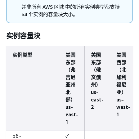
并非所有 AWS 区域 中的所有实例类型都支持
64 个实例的容量块大小。
实例容量块
实例类型
美国
美国
美国
东部
东部
西部
（弗
（俄
（北
吉尼
亥俄
加利
亚州
州）
福尼
北
us-
亚）
部）
east-
us-
us-
2
west-
east-
1
1
✓
p6-