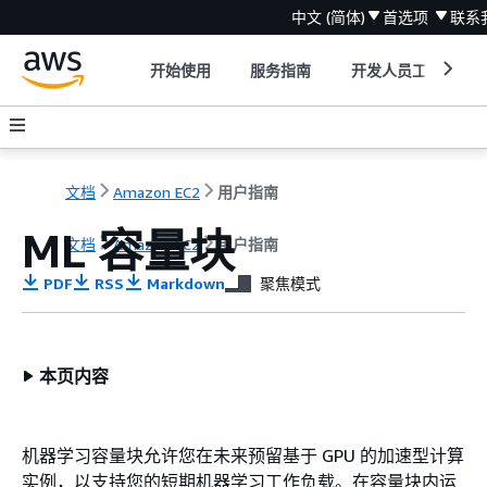
中文 (简体)
首选项
联系
开始使用
服务指南
开发人员工具
文档
Amazon EC2
用户指南
ML 容量块
文档
Amazon EC2
用户指南
PDF
RSS
Markdown
聚焦模式
本页内容
机器学习容量块允许您在未来预留基于 GPU 的加速型计算
实例，以支持您的短期机器学习工作负载。在容量块内运