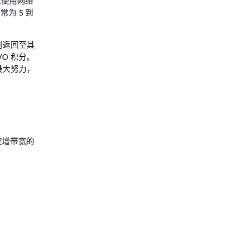
以使用网络
为 5 到
则返回至其
O 积分。
最大努力，
突增带宽的