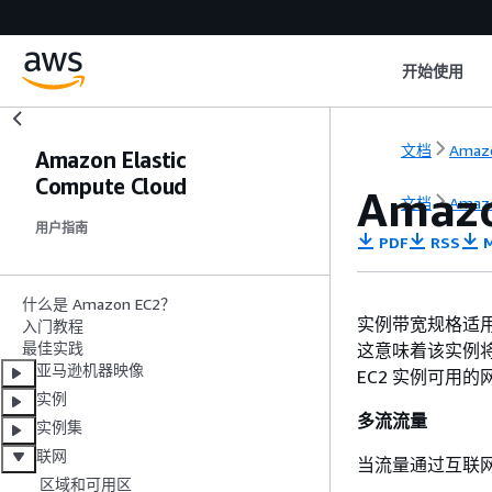
开始使用
文档
Amaz
Amazon Elastic
Compute Cloud
Amaz
文档
Amaz
用户指南
PDF
RSS
M
什么是 Amazon EC2？
实例带宽规格适用
入门教程
最佳实践
这意味着该实例将同
亚马逊机器映像
EC2 实例可用
实例
多流流量
实例集
联网
当流量通过互联
区域和可用区