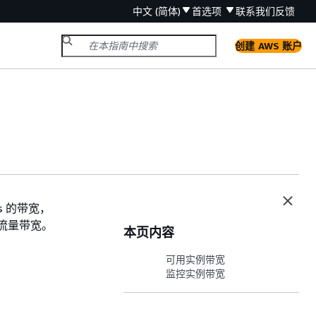
中文 (简体)
首选项
联系我们
反馈
创建 AWS 账户
s 的带宽，
站流量带宽。
本页内容
可用实例带宽
监控实例带宽