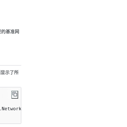
型的基准网
例显示了所
.NetworkPerformance, NetworkInfo.NetworkCards