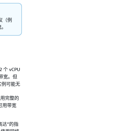
协议（例
流。
 个 vCPU
网络带宽。但
实例可能无
，
利用完整的
的可用带宽
高达”的指