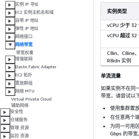
实例 IP 寻址
实例类型
EC2 实例主机名和域
自带 IP 地址
vCPU
少于
32
弹性 IP 地址
vCPU
超过
32
网络接口
网络带宽
带宽权重
C8in、C8ine
增强联网
R8idn 实例
Elastic Fabric Adapter
EC2 拓扑
单流流量
置放群组
如果实例不在同
网络 MTU
带宽，请尝试以
Virtual Private Cloud
辅助网络
使用集群置放
安全性
在任意两个端
仓储服务
为同一可用区内
管理 资源
Gbps 的带
监控 资源