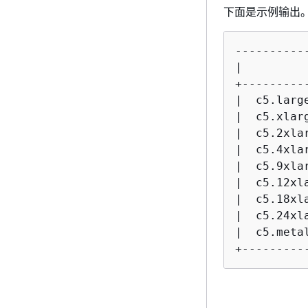
下面是示例输出。
----------
|         
+---------
|  c5.larg
|  c5.xlar
|  c5.2xla
|  c5.4xla
|  c5.9xla
|  c5.12xl
|  c5.18xl
|  c5.24xl
|  c5.meta
+---------