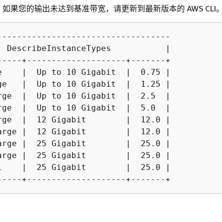
如果您的输出未达到基准带宽，请更新到最新版本的 AWS CLI
-----------------------------------

  DescribeInstanceTypes           |

-----+--------------------+-------+

e    |  Up to 10 Gigabit  |  0.75 |

ge   |  Up to 10 Gigabit  |  1.25 |

rge  |  Up to 10 Gigabit  |  2.5  |

rge  |  Up to 10 Gigabit  |  5.0  |

rge  |  12 Gigabit        |  12.0 |

arge |  12 Gigabit        |  12.0 |

arge |  25 Gigabit        |  25.0 |

arge |  25 Gigabit        |  25.0 |

l    |  25 Gigabit        |  25.0 |

-----+--------------------+-------+