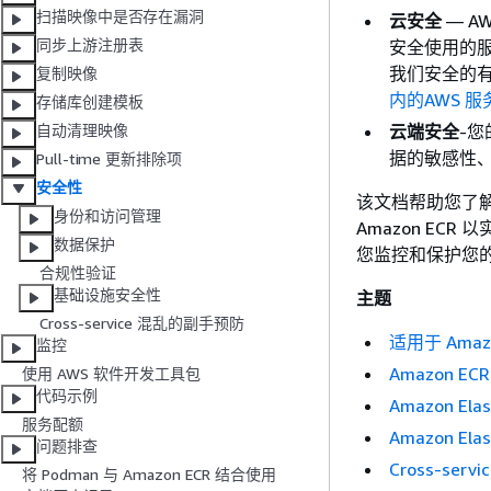
扫描映像中是否存在漏洞
云安全
— A
同步上游注册表
安全使用的服务。
我们安全的有
复制映像
内的AWS 服
存储库创建模板
云端安全
-
自动清理映像
据的敏感性
Pull-time 更新排除项
安全性
该文档帮助您了解
身份和访问管理
Amazon EC
数据保护
您监控和保护您的 A
合规性验证
基础设施安全性
主题
Cross-service 混乱的副手预防
适用于 Amazon 
监控
Amazon E
使用 AWS 软件开发工具包
代码示例
Amazon Ela
服务配额
Amazon El
问题排查
Cross-ser
将 Podman 与 Amazon ECR 结合使用