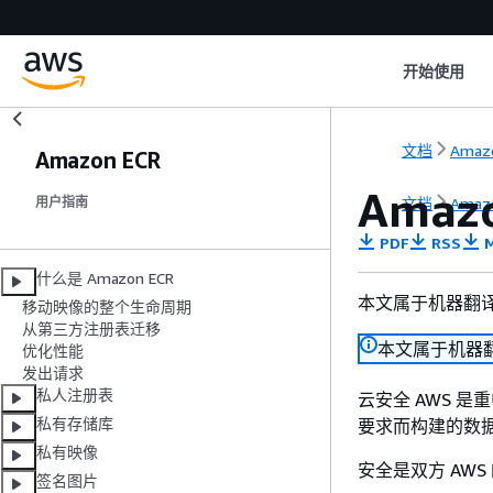
开始使用
文档
Amaz
Amazon ECR
Amazo
文档
Amaz
用户指南
PDF
RSS
M
什么是 Amazon ECR
本文属于机器翻
移动映像的整个生命周期
从第三方注册表迁移
本文属于机器
优化性能
发出请求
私人注册表
云安全 AWS 
私有存储库
要求而构建的数
私有映像
安全是双方 AWS
签名图片