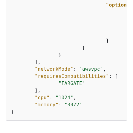
"options"
"
"
"
"
				}

			}

		}
	],

"networkMode"
: 
"awsvpc"
,

"requiresCompatibilities"
: [

"FARGATE"
	],

"cpu"
: 
"1024"
,

"memory"
: 
"3072"
}