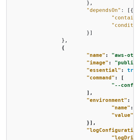
			},

"dependsOn"
: [
{
"containe
"conditio
			}]

		},

{
"name"
: 
"aws-otel
"image"
: 
"public.
"essential"
: 
true
"command"
: [

"--config
			],

"environment"
: [
{
"name"
: 
"
"value"
: 
			}],

"logConfiguration
"logDrive