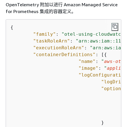
OpenTelemetry 附加以进行 Amazon Managed Service
for Prometheus 集成的容器定义。
{
"family"
: 
"otel-using-cloudwatch"
"taskRoleArn"
: 
"arn:aws:iam::1111
"executionRoleArn"
: 
"arn:aws:iam:
"containerDefinitions"
: [
{
"name"
: 
"
aws-otel
"image"
: 
"
applica
"logConfiguration
"logDrive
"options"
"
"
"
"
				}
