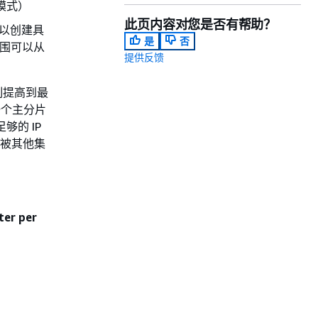
群模式）
此页内容对您是否有帮助？
可以创建具
是
否
范围可以从
提供反馈
限制提高到最
一个主分片
够的 IP
网被其他集
ter per