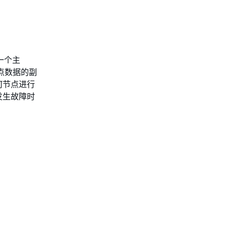
；一个主
节点数据的副
何节点进行
发生故障时