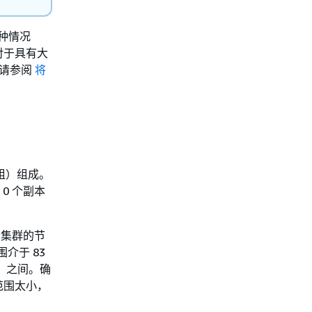
这种情况
对于具有大
，请参阅
将
节点组）组成。
0 个副本
每个集群的节
介于 83
片）之间。确
范围太小，