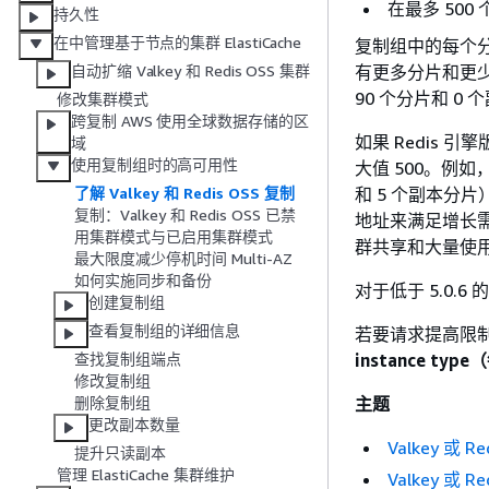
在最多 500
持久性
在中管理基于节点的集群 ElastiCache
复制组中的每个分片
有更多分片和更少
自动扩缩 Valkey 和 Redis OSS 集群
90 个分片和 0
修改集群模式
跨复制 AWS 使用全球数据存储的区
如果 Redis 
域
使用复制组时的高可用性
大值 500。例如
和 5 个副本分
了解 Valkey 和 Redis OSS 复制
复制：Valkey 和 Redis OSS 已禁
地址来满足增长需
用集群模式与已启用集群模式
群共享和大量使
最大限度减少停机时间 Multi-AZ
如何实施同步和备份
对于低于 5.0.
创建复制组
查看复制组的详细信息
若要请求提高限
instance 
查找复制组端点
修改复制组
主题
删除复制组
更改副本数量
Valkey 或
提升只读副本
管理 ElastiCache 集群维护
Valkey 或