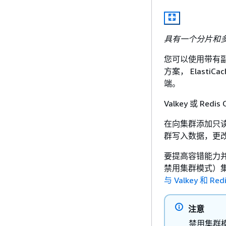
具有一个分片和多个
您可以使用带有副本
方案， Elast
端。
Valkey 或 
在向集群添加只
群写入数据，更
要提高容错能力并减少
禁用集群模式）
与 Valkey 和
注意
禁用集群模