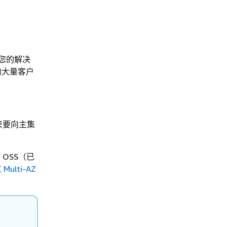
展您的解决
的大量客户
。
只要向主集
 OSS（已
 Multi-AZ