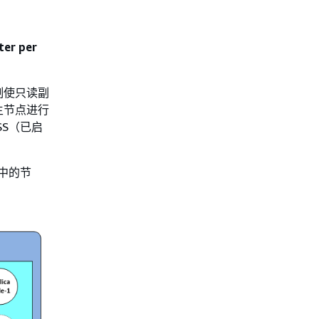
ter per
制使只读副
主节点进行
SS（已启
中的节