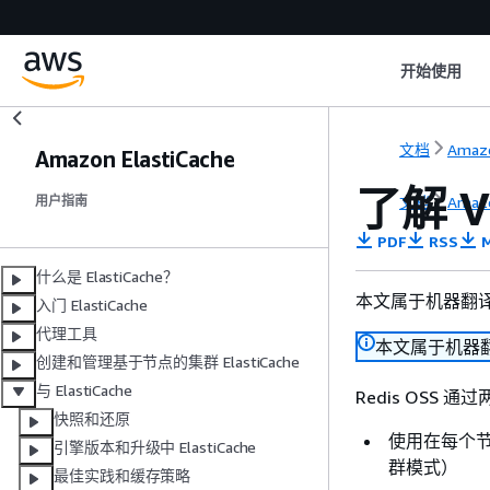
开始使用
文档
Amazo
Amazon ElastiCache
了解 V
文档
Amazo
用户指南
PDF
RSS
M
什么是 ElastiCache？
本文属于机器翻
入门 ElastiCache
代理工具
本文属于机器
创建和管理基于节点的集群 ElastiCache
与 ElastiCache
Redis OSS 
快照和还原
使用在每个节点
引擎版本和升级中 ElastiCache
群模式）
最佳实践和缓存策略