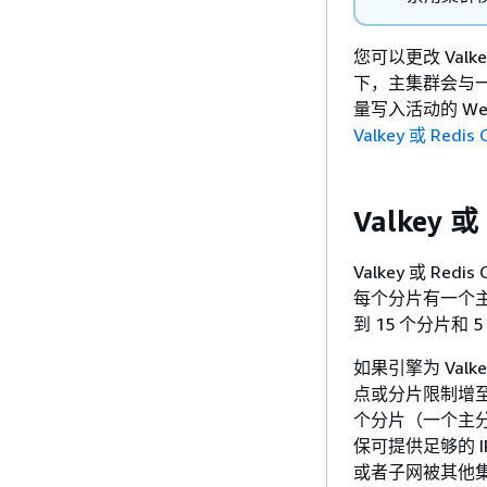
您可以更改 Val
下，主集群会与
量写入活动的 W
Valkey 或 
Valkey
Valkey 或 Re
每个分片有一个主
到 15 个分片和
如果引擎为 Valk
点或分片限制增至最
个分片（一个主分
保可提供足够的 
或者子网被其他