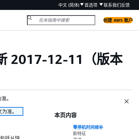
中文 (简体)
首选项
联系我们
反馈
创建 AWS 账户
 2017-12-11（版本
为准。
文为准。
本页内容
零停机时间修补
新特征
群（包括从快