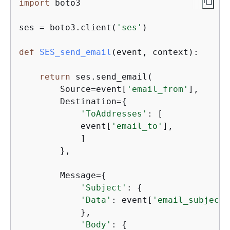
import
 boto3

ses = boto3.client(
'ses'
)

def
SES_send_email
(
event, context
):
return
 ses.send_email(

        Source=event[
'email_from'
],

        Destination=
{
'ToAddresses'
: [

            event[
'email_to'
],

            ]

        },

        Message=
{
'Subject'
: 
{
'Data'
: event[
'email_subject'
            },

'Body'
: 
{