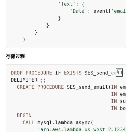
'Text'
: 
{
'Data'
: event[
'email_
                }

            }

        }

存储过程
DROP
PROCEDURE
 IF 
EXISTS
 SES_send_email;

DELIMITER ;;

CREATE
PROCEDURE
 SES_send_email(
IN
 emai
IN
 emai
IN
 subj
IN
 body
BEGIN
CALL
 mysql.lambda_async(

'arn:aws:lambda:us-west-2:123456