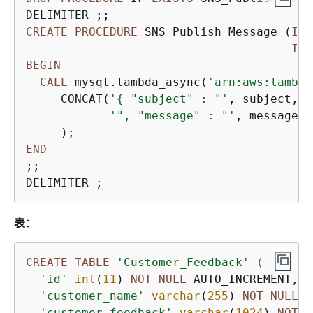
CREATE
PROCEDURE
 SNS_Publish_Message (
IN
 
IN
 
BEGIN
CALL
 mysql.lambda_async(
'arn:aws:lambda
     CONCAT(
'
{
 "subject" : "'
, subject,

'", "message" : "'
, message, 
END
;;

DELIMITER ;
表
：
CREATE
TABLE
'Customer_Feedback'
 (

'id'
int
(
11
) 
NOT
NULL
 AUTO_INCREMENT,

'customer_name'
varchar
(
255
) 
NOT
NULL
,

'customer_feedback'
varchar
(
1024
) 
NOT
N