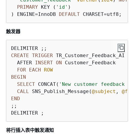
PRIMARY
 KEY (
'id'
)

) ENGINE
=
InnoDB 
DEFAULT
 CHARSET
=
utf8;
触发器
CREATE
TRIGGER
 TR_Customer_Feedback_AI

  AFTER 
INSERT
ON
 Customer_Feedback

FOR
EACH
ROW
BEGIN
SELECT
 CONCAT(
'New customer feedback fr
CALL
 SNS_Publish_Message(
@subject
, 
@fee
END
;;

将行插入表中触发通知