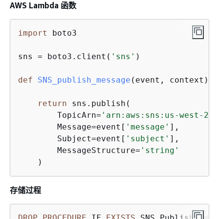
AWS Lambda 函数
import
 boto3

sns = boto3.client(
'sns'
)

def
SNS_publish_message
(
event, context
):
return
 sns.publish(

        TopicArn=
'arn:aws:sns:us-west-2:1
        Message=event[
'message'
],

        Subject=event[
'subject'
],

        MessageStructure=
'string'
    )
存储过程
DROP
PROCEDURE
 IF 
EXISTS
 SNS_Publish_Mess