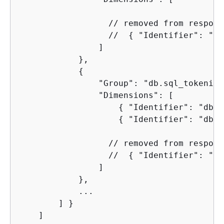
                  // removed from respons
                  //  
{
 "Identifier": "db
                ]

            },

{
                "Group": "db.sql_tokenized
                "Dimensions": [

{
 "Identifier": "db.s
{
 "Identifier": "db.s
                  // removed from respons
                  //  
{
 "Identifier": "db
                ] 

            },

            ...

        ] }

    ]
