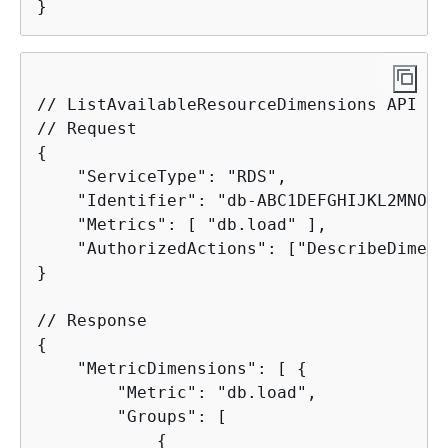
// ListAvailableResourceDimensions API

{
    "ServiceType": "RDS",

    "Identifier": "db-ABC1DEFGHIJKL2MNOPQ
    "Metrics": [ "db.load" ],

    "AuthorizedActions": ["DescribeDimens
}

{
    "MetricDimensions": [ 
{
        "Metric": "db.load",

        "Groups": [

{