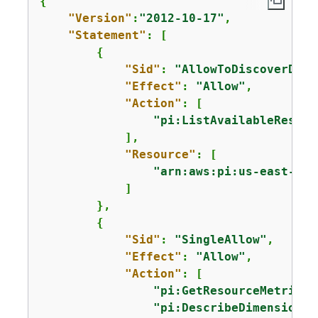
{
"Version"
:
"2012-10-17"
,

"Statement"
: [

{
"Sid"
: 
"AllowToDiscoverDime
"Effect"
: 
"Allow"
,

"Action"
: [

"pi:ListAvailableResour
            ],

"Resource"
: [

"arn:aws:pi:us-east-1:1
            ]

        },

{
"Sid"
: 
"SingleAllow"
,

"Effect"
: 
"Allow"
,

"Action"
: [

"pi:GetResourceMetrics"
"pi:DescribeDimensionKe