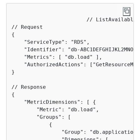
			// ListAvailableResourceDimensions API

{
    "ServiceType": "RDS",

    "Identifier": "db-ABC1DEFGHIJKL2MNOPQ
    "Metrics": [ "db.load" ],

    "AuthorizedActions": ["GetResourceMet
}

{
    "MetricDimensions": [ 
{
        "Metric": "db.load",

        "Groups": [

{
                "Group": "db.application",
                "Dimensions": [
