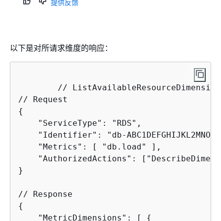
提供反馈
以下是对所请求维度的响应：
	// ListAvailableResourceDimensions API

{
    "ServiceType": "RDS",

    "Identifier": "db-ABC1DEFGHIJKL2MNOPQ
    "Metrics": [ "db.load" ],

    "AuthorizedActions": ["DescribeDimens
}

{
    "MetricDimensions": [ 
{