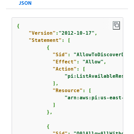
JSON
{
"Version"
:
"2012-10-17"
,

"Statement"
: [

{
"Sid"
: 
"AllowToDiscoverDime
"Effect"
: 
"Allow"
,

"Action"
: [

"pi:ListAvailableResour
            ],

"Resource"
: [

"arn:aws:pi:us-east-1:1
            ]

          },

{
"Sid"
: 
"O01AllowAllWithoutS