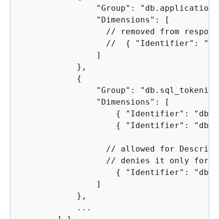
                "Group": "db.application",
                "Dimensions": [

                  // removed from respons
                  //  
{
 "Identifier": "db
                ]

            },

{
                "Group": "db.sql_tokenized
                "Dimensions": [

{
 "Identifier": "db.s
{
 "Identifier": "db.s
                  // allowed for Describe
                  // denies it only for G
{
 "Identifier": "db.s
                ] 

            },

            ...
