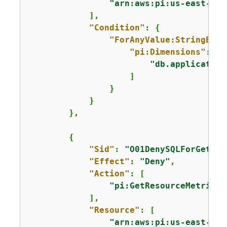
"arn:aws:pi:us-east-1:1
            ],

"Condition"
: 
{
"ForAnyValue:StringEqua
"pi:Dimensions"
: [

"db.application
                    ]

                }

            }

        },

{
"Sid"
: 
"O01DenySQLForGetRes
"Effect"
: 
"Deny"
,

"Action"
: [

"pi:GetResourceMetrics"
            ],

"Resource"
: [

"arn:aws:pi:us-east-1:1