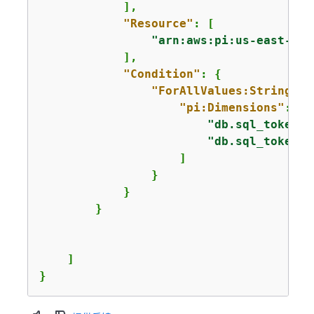
            ],

"Resource"
: [

"arn:aws:pi:us-east-1:1
            ],

"Condition"
: 
{
"ForAllValues:StringEqu
"pi:Dimensions"
: [

"db.sql_tokeniz
"db.sql_tokeniz
                    ]

                }

            }

        }

    ]

}