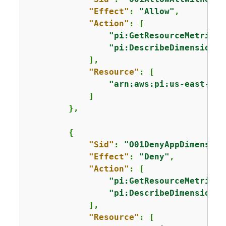
"Effect"
: 
"Allow"
,

"Action"
: [

"pi:GetResourceMetrics"
"pi:DescribeDimensionKe
            ],

"Resource"
: [

"arn:aws:pi:us-east-1:1
            ]

        },

{
"Sid"
: 
"O01DenyAppDimension
"Effect"
: 
"Deny"
,

"Action"
: [

"pi:GetResourceMetrics"
"pi:DescribeDimensionKe
            ],

"Resource"
: [
