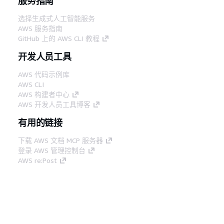
服务指南
选择生成式人工智能服务
AWS 服务指南
GitHub 上的 AWS CLI 教程
开发人员工具
AWS 代码示例库
AWS CLI
AWS 构建者中心
AWS 开发人员工具博客
有用的链接
下载 AWS 文档 MCP 服务器
登录 AWS 管理控制台
AWS re:Post
隐私
网站条款
Cookie 首选项
© 2026,
Amazon Web Services, Inc. 或其附属公司。保留所有
中文 (简体)
权利。