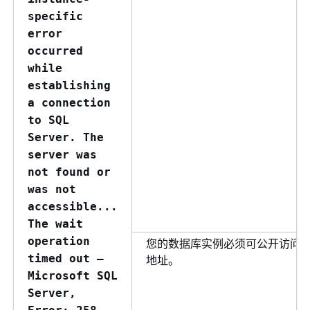
specific
error
occurred
while
establishing
a connection
to SQL
Server. The
server was
not found or
was not
accessible...
The wait
operation
您的数据库实例必须可公开访问。要
timed out –
地址。
Microsoft SQL
Server,