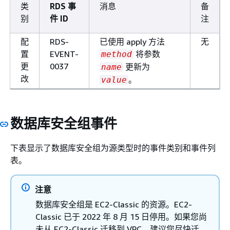
EVENT-
库实例创建最终快照，因
类
RDS 事
消息
备
0285
为显示了
。
别
件 ID
注
message
失败
RDS-
RDS Custom 无法将数据
配
RDS-
已使用 apply 方法
无
EVENT-
库实例转换为多可用区部
置
EVENT-
将参数
method
0421
署：
。实例将
message
更
0037
更新为
name
保持单可用区部署。有关
改
。
value
RDS Custom for Oracle
的多可用区部署的信息，
请参阅《RDS 用户指
数据库安全组事件
南》。
失败
RDS-
存储配置升级失败。请重
下表显示了数据库安全组为源类型时的事件类别和事件列
EVENT-
试升级。
表。
0306
失败
RDS-
无法将不兼容网络的数据
注意
EVENT-
库
移至可用状
name
数据库安全组是 EC2-Classic 的资源。EC2-
0315
态：
message
Classic 已于 2022 年 8 月 15 日停用。如果您尚
失败
RDS-
无法将主机加入域。例
未从 EC2-Classic 迁移到 VPC，建议您尽快迁