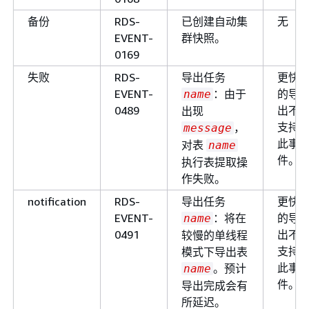
备份
RDS-
已创建自动集
无
EVENT-
群快照。
0169
失败
RDS-
导出任务
更快
EVENT-
：由于
的导
name
0489
出不
出现
支持
，
message
此事
对表
name
件。
执行表提取操
作失败。
notification
RDS-
导出任务
更快
EVENT-
：将在
的导
name
0491
出不
较慢的单线程
支持
模式下导出表
此事
。预计
name
件。
导出完成会有
所延迟。