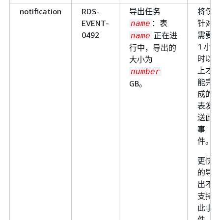
notification
RDS-
导出任务
将仅
EVENT-
：表
针对
name
0492
需要
正在进
name
1 小
行中，导出的
时以
大小为
上才
number
能完
GB。
成的
表发
送此
事
件。
更快
的导
出不
支持
此事
件。