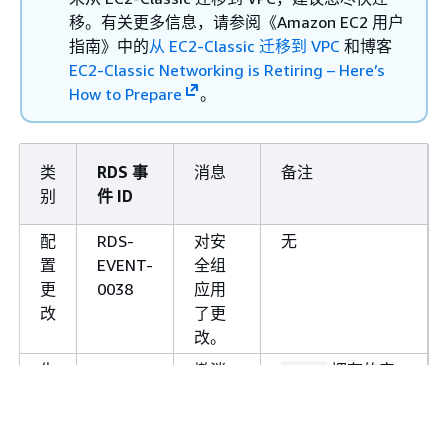
EVENT-
如，
实
instancename
移。有关更多信息，请参阅《Amazon EC2 用户
0328
例的域成员资格状态已设
指南》
中的
从 EC2-Classic 迁移到 VPC
和博客
置为失败。
EC2-Classic Networking is Retiring – Here’s
失败
RDS-
无法将主机加入您的域。
How to Prepare
。
EVENT-
在加入域期间，
0329
Microsoft Windows 返回
了错误代码
。验证
消息
类
RDS 事
消息
备注
您的网络和权限配置，然
别
件 ID
后发出重新尝试加入域的
modify-db-
配
RDS-
对安
无
请求。
instance
置
EVENT-
全组
更
0038
应用
失败
RDS-
由于资源不足限制，无法
改
了更
EVENT-
创建数据库实例。
改。
0353
。
message
失
RDS-
撤消
拥有的安
user
失败
RDS-
RDS 无法在您的域中配置
败
EVENT-
user
全组不存在。针
EVENT-
Kerberos 端点。这可能
0039
的授
对安全组的授权
0356
会阻止对您的数据库实例
权。
已被吊销，因为