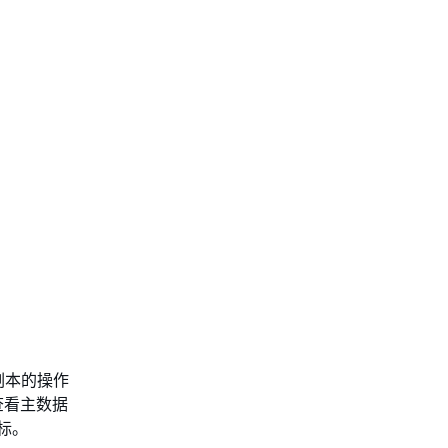
副本的操作
查看主数据
标。