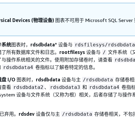
ysical Devices (物理设备)
图表不可用于 Microsoft SQL Serve
件系统
图表时，
rdsdbdata*
设备与
rdsfilesys/rdsdbdata
储了所有数据库文件和日志。
rootfilesys
设备与
文件系统（
/
了与操作系统相关的文件。使用附加存储卷时，请查看
rdsdbd
和
卷指标以了解卷特定的信息。
rdsdbdata4
盘 I/O
图表时，
rdsdbdata
设备与主
存储卷相
/rdsdbdata
请查看
、
和
卷指
rdsdbdata2
rdsdbdata3
rdsdbdata4
lesystem 设备与文件系统（又称为根）相关，后者存储了与操
已弃用。
rdsdev
设备仅与主
存储卷相关，不包
/rdsdbdata