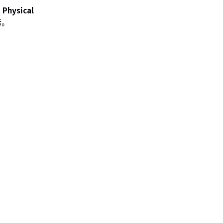
，
Physical
标。