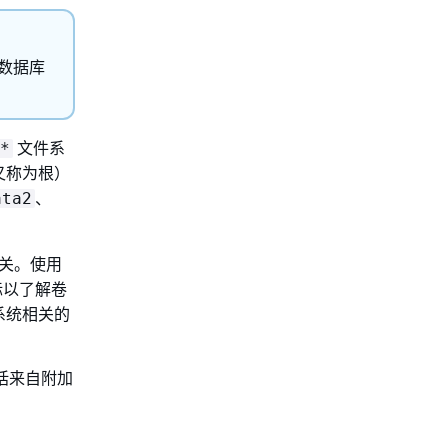
r 数据库
文件系
*
又称为根）
、
ata2
关。使用
标以了解卷
作系统相关的
括来自附加