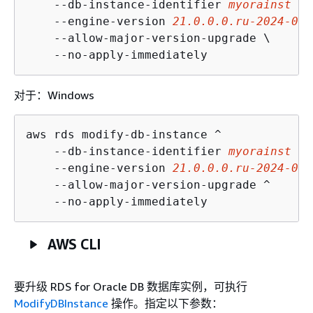
    --db-instance-identifier 
myorainst
 \

    --engine-version 
21.0.0.0.ru-2024-04.
    --allow-major-version-upgrade \

    --no-apply-immediately
对于：Windows
aws rds modify-db-instance ^

    --db-instance-identifier 
myorainst
 ^

    --engine-version 
21.0.0.0.ru-2024-04.
    --allow-major-version-upgrade ^

    --no-apply-immediately
AWS CLI
要升级 RDS for Oracle DB 数据库实例，可执行
ModifyDBInstance
操作。指定以下参数：