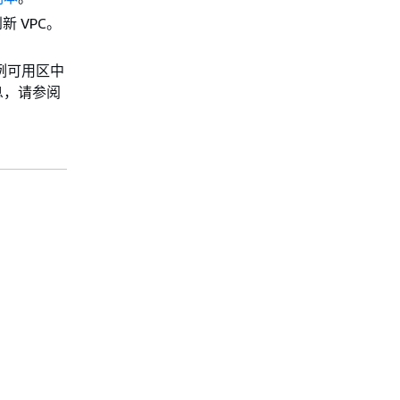
 VPC。
例可用区中
息，请参阅