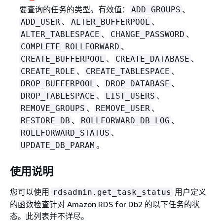
要查询的任务的类型。有效值：
、
ADD_GROUPS
、
、
ADD_USER
ALTER_BUFFERPOOL
、
、
ALTER_TABLESPACE
CHANGE_PASSWORD
、
COMPLETE_ROLLFORWARD
、
、
CREATE_BUFFERPOOL
CREATE_DATABASE
、
、
CREATE_ROLE
CREATE_TABLESPACE
、
、
DROP_BUFFERPOOL
DROP_DATABASE
、
、
DROP_TABLESPACE
LIST_USERS
、
、
REMOVE_GROUPS
REMOVE_USER
、
、
RESTORE_DB
ROLLFORWARD_DB_LOG
、
ROLLFORWARD_STATUS
。
UPDATE_DB_PARAM
使用说明
您可以使用
用户定义
rdsadmin.get_task_status
的函数检查针对 Amazon RDS for Db2 的以下任务的状
态。此列表并不详尽。