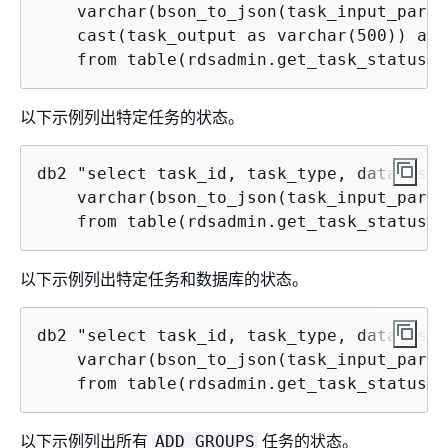
    varchar(bson_to_json(task_input_param
    cast(task_output as varchar(500)) as 
    from table(rdsadmin.get_task_status(n
以下示例列出特定任务的状态。
db2 "select task_id, task_type, database_
    varchar(bson_to_json(task_input_param
    from table(rdsadmin.get_task_status(1
以下示例列出特定任务和数据库的状态。
db2 "select task_id, task_type, database_
    varchar(bson_to_json(task_input_param
    from table(rdsadmin.get_task_status(2
以下示例列出所有
任务的状态。
ADD_GROUPS