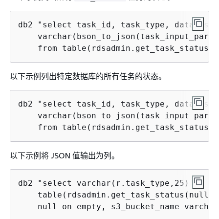
db2 "select task_id, task_type, database_
    varchar(bson_to_json(task_input_param
    from table(rdsadmin.get_task_status(n
以下示例列出特定数据库的所有任务的状态。
db2 "select task_id, task_type, database_
    varchar(bson_to_json(task_input_param
    from table(rdsadmin.get_task_status(n
以下示例将 JSON 值输出为列。
db2 "select varchar(r.task_type,25) as ta
    table(rdsadmin.get_task_status(null,n
    null on empty, s3_bucket_name varchar