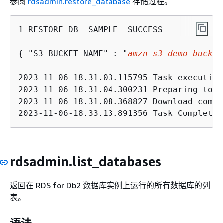
参阅
rdsadmin.restore_database
存储过程。
1 RESTORE_DB  SAMPLE  SUCCESS   

{
 "S3_BUCKET_NAME" : "
amzn-s3-demo-bucket
2023-11-06-18.31.03.115795 Task execution
2023-11-06-18.31.04.300231 Preparing to d
2023-11-06-18.31.08.368827 Download compl
2023-11-06-18.33.13.891356 Task Completed
rdsadmin.list_databases
返回在 RDS for Db2 数据库实例上运行的所有数据库的列
表。