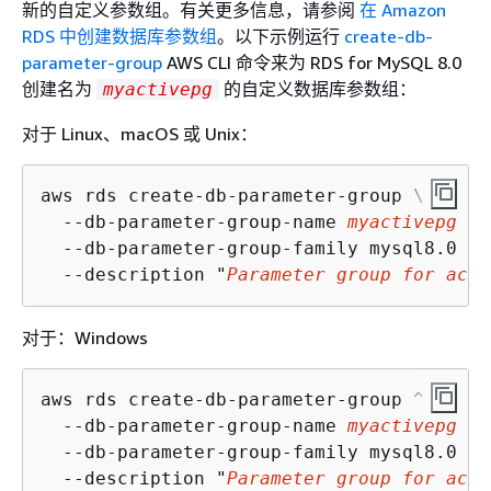
新的自定义参数组。有关更多信息，请参阅
在 Amazon
RDS 中创建数据库参数组
。以下示例运行
create-db-
parameter-group
AWS CLI 命令来为 RDS for MySQL 8.0
创建名为
的自定义数据库参数组：
myactivepg
对于 Linux、macOS 或 Unix：
aws rds create-db-parameter-group \

  --db-parameter-group-name 
myactivepg
 \

  --db-parameter-group-family mysql8.0 \

  --description "
Parameter group for acti
对于：Windows
aws rds create-db-parameter-group ^

  --db-parameter-group-name 
myactivepg
 ^

  --db-parameter-group-family mysql8.0 ^

  --description "
Parameter group for acti