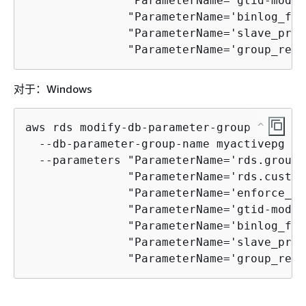
               "ParameterName='gtid-mode'
               "ParameterName='binlog_for
               "ParameterName='slave_pres
               "ParameterName='group_repl
对于：Windows
aws rds modify-db-parameter-group ^

  --db-parameter-group-name myactivepg ^

  --parameters "ParameterName='rds.group_
               "ParameterName='rds.custom
               "ParameterName='enforce_gt
               "ParameterName='gtid-mode'
               "ParameterName='binlog_for
               "ParameterName='slave_pres
               "ParameterName='group_repl