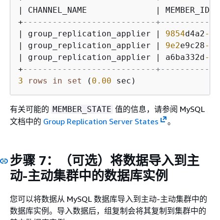
|
 CHANNEL_NAME              
|
 MEMBER_ID  
+
---------------------------+------------
|
 group_replication_applier 
|
9854
d4a2
-5
d
|
 group_replication_applier 
|
9e2
e9c28
-5
d
|
 group_replication_applier 
|
 a6ba332d
-5
d
+
---------------------------+------------
3
rows
in
set
 (
0.00
 sec)
有关可能的
值的信息，请参阅 MySQL
MEMBER_STATE
文档中的
Group Replication Server States
。
步骤 7：（可选）将数据导入到主
动-主动集群中的数据库实例
您可以将数据从 MySQL 数据库导入到主动-主动集群中的
数据库实例。导入数据后，组复制会将其复制到集群中的