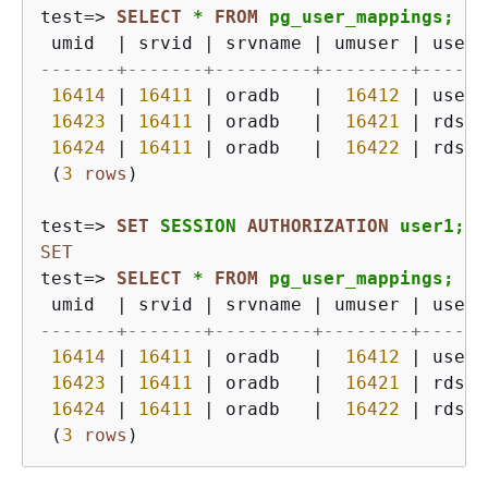
test
=
>
SELECT
*
FROM
 pg_user_mappings;
umid  
|
 srvid 
|
 srvname 
|
 umuser 
|
 usena
-------+-------+---------+--------+------
16414
|
16411
|
 oradb   
|
16412
|
 user1
16423
|
16411
|
 oradb   
|
16421
|
 rdssu
16424
|
16411
|
 oradb   
|
16422
|
 rdssu
 (
3
rows
)
test
=
>
SET
 SESSION 
AUTHORIZATION
 user1;
SET
test
=
>
SELECT
*
FROM
 pg_user_mappings;
umid  
|
 srvid 
|
 srvname 
|
 umuser 
|
 usena
-------+-------+---------+--------+------
16414
|
16411
|
 oradb   
|
16412
|
 user1
16423
|
16411
|
 oradb   
|
16421
|
 rdssu
16424
|
16411
|
 oradb   
|
16422
|
 rdssu
 (
3
rows
)