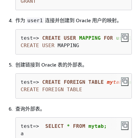
GRANT
作为
连接并创建到 Oracle 用户的映射。
user1
test
=
>
CREATE
USER
 MAPPING 
FOR
 user1 S
CREATE
USER
 MAPPING
创建链接到 Oracle 表的外部表。
test
=
>
CREATE
FOREIGN
TABLE
mytab
 (a 
i
CREATE
FOREIGN
TABLE
查询外部表。
test
=
>
SELECT
*
FROM
 mytab;