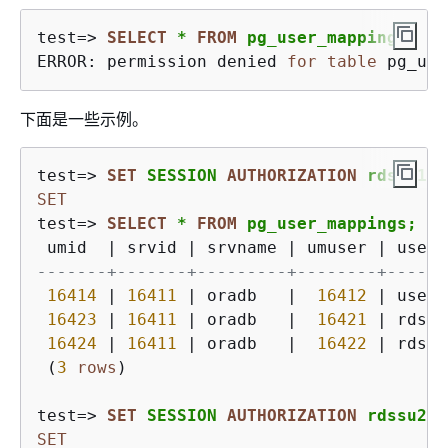
test
=
>
SELECT
*
FROM
 pg_user_mapping;
ERROR: permission denied 
for
table
 pg_use
下面是一些示例。
test
=
>
SET
 SESSION 
AUTHORIZATION
 rdssu1;
SET
test
=
>
SELECT
*
FROM
 pg_user_mappings;
 umid  
|
 srvid 
|
 srvname 
|
 umuser 
|
 usena
-------+-------+---------+--------+------
16414
|
16411
|
 oradb   
|
16412
|
 user1
16423
|
16411
|
 oradb   
|
16421
|
 rdssu
16424
|
16411
|
 oradb   
|
16422
|
 rdssu
 (
3
rows
)
test
=
>
SET
 SESSION 
AUTHORIZATION
 rdssu2;
SET