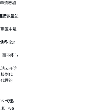
申请增加
时，连接数量最
可用区中进
。
建期间指定
，而不能与
代理无法公开访
连接到代
在代理的
S 代理。
 IPv6