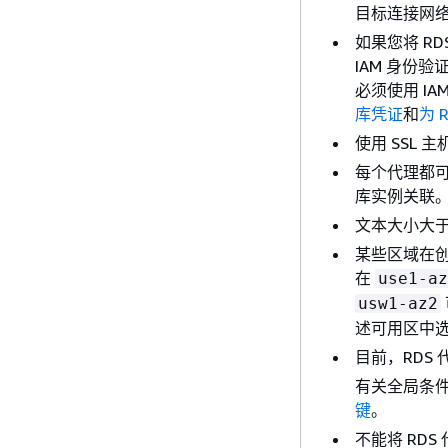
目标连接网络
如果您将 RD
IAM 身份验
必须使用 I
库凭证
和
为 
使用 SSL 
每个代理都
库
实例
关联
文本大小大于
某些区域在
在
use1-az
usw1-az2
述可用区中
目前，RDS
有关全局条件
键
。
不能将 RDS 代