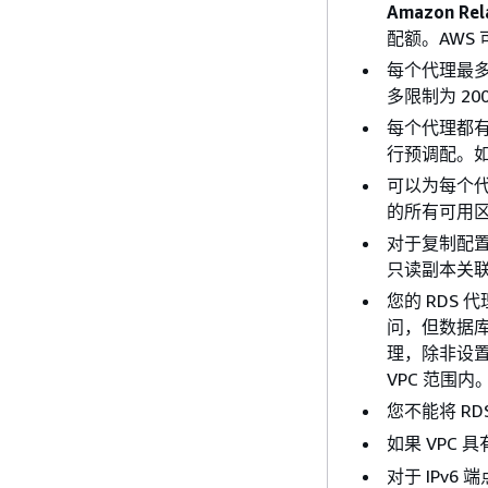
Amazon Rel
配额。AWS
每个代理最多可
多限制为 2
每个代理都
行预调配。
可以为每个代
的所有可用
对于复制配置
只读副本关
您的 RDS 代
问，但数据
理，除非设
VPC 范围内
您不能将 R
如果 VPC 
对于 IPv6 