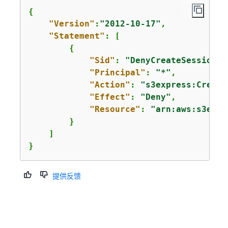
{
"Version"
:
"2012-10-17"
,

"Statement"
: [

{
"Sid"
: 
"DenyCreateSessionFr
"Principal"
: 
"*"
,

"Action"
: 
"s3express:Create
"Effect"
: 
"Deny"
,

"Resource"
: 
"arn:aws:s3expr
        }

    ]

}
提供反馈