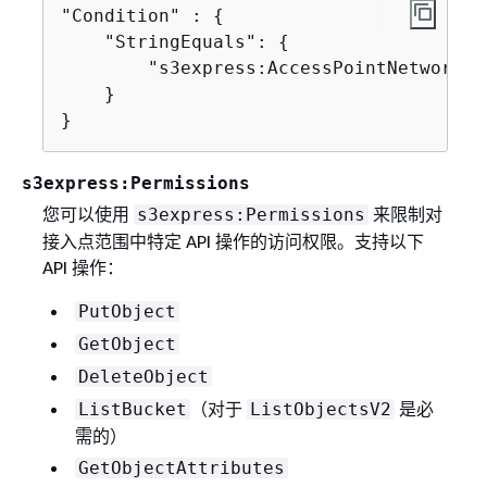
"Condition" : 
{
    "StringEquals": 
{
        "s3express:AccessPointNetworkOr
    }

}
s3express:Permissions
您可以使用
来限制对
s3express:Permissions
接入点范围中特定 API 操作的访问权限。支持以下
API 操作：
PutObject
GetObject
DeleteObject
（对于
是必
ListBucket
ListObjectsV2
需的）
GetObjectAttributes