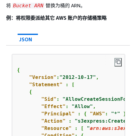
将
替换为桶的 ARN。
Bucket ARN
例：将权限委派给其它 AWS 账户的存储桶策略
JSON
{
"Version"
:
"2012-10-17"
,

"Statement"
 : [

{
"Sid"
: 
"AllowCreateSessionForDi
"Effect"
: 
"Allow"
,

"Principal"
 : 
{
"AWS"
: 
"*"
 },

"Action"
 : 
"s3express:CreateSes
"Resource"
 : [ 
"
arn:aws:s3expre
"Condition"
: 
{