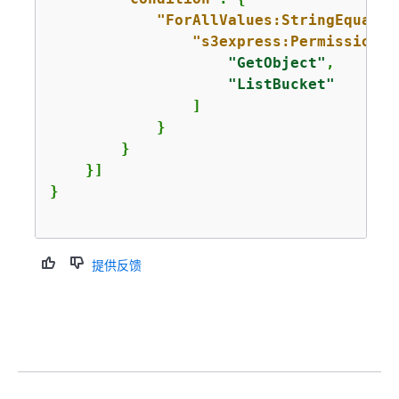
"ForAllValues:StringEquals"
"s3express:Permissions"
"GetObject"
,

"ListBucket"
                ]

            }

        }

    }]

}                

提供反馈