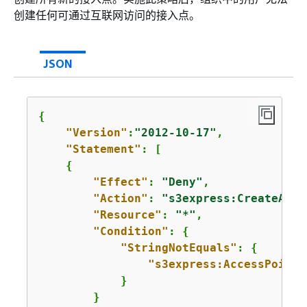
创建任何可通过互联网访问的接入点。
JSON
{
"Version"
:
"2012-10-17"
,

"Statement"
: [

{
"Effect"
: 
"Deny"
,

"Action"
: 
"s3express:CreateAcce
"Resource"
: 
"*"
,

"Condition"
: 
{
"StringNotEquals"
: 
{
"s3express:AccessPointN
            }

        }
