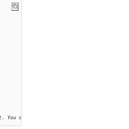
t. You can have either ReplaceKeyPrefix with 