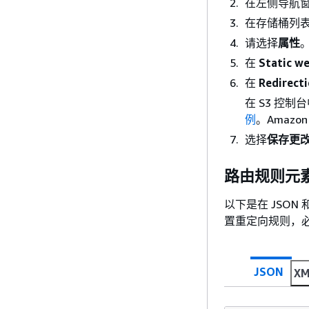
在左侧导航
在存储桶列
请选择
属性
在
Static we
在
Redirect
在 S3 控制
例
。Amazo
选择
保存更
路由规则元
以下是在 JSON
置重定向规则，必须
JSON
XM