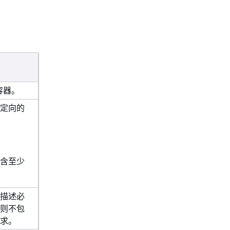
容器。
定向的
含至少
描述必
则不包
求。