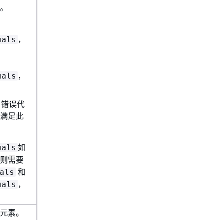
。
，
uals
，
uals
 错误代
满足此
如
uals
则需要
和
als
，
uals
元素。