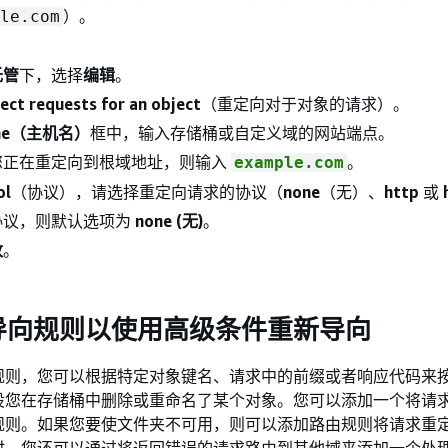
）。
le.com
。
托管
下，选择
编辑
。
ect requests for an object
（重定向对于对象的请求）。
ame（主机名）
框中，输入存储桶或自定义域的网站端点。
您正在重定向到根域地址，则输入
。
example.com
ol
（协议），请选择重定向请求的协议（
none
（无）、
http
或
协议，则默认选项为
none (无)
。
改
。
导向规则以使用高级条件重新导向
规则，您可以根据特定对象键名、请求中的前缀或者响应代码来
设您在存储桶中删除或重命名了某个对象。您可以添加一个将请
规则。如果您要使文件夹不可用，则可以添加路由规则将请求重