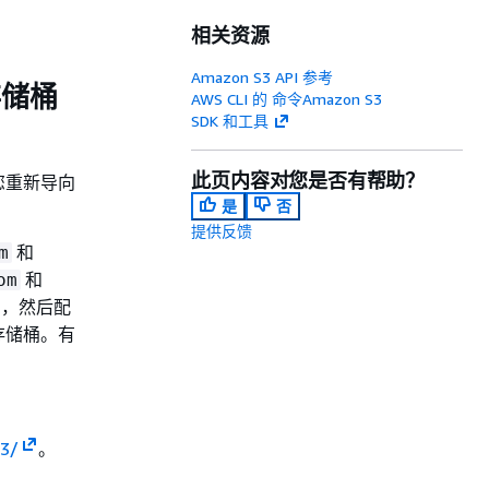
相关资源
Amazon S3 API 参考
存储桶
AWS CLI 的 命令Amazon S3
SDK 和工具
此页内容对您是否有帮助？
您重新导向
是
否
提供反馈
和
m
和
om
，然后配
存储桶。有
s3/
。