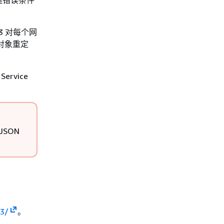
理错误条件
3 对每个网
对象重定
ervice
JSON
s3/
。