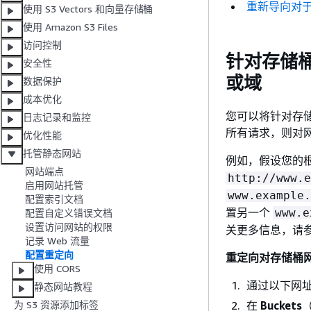
重新导向对
使用 S3 Vectors 和向量存储桶
使用 Amazon S3 Files
访问控制
针对存储
安全性
或域
数据保护
成本优化
您可以将针对存
日志记录和监控
所有请求，则对
优化性能
托管静态网站
例如，假设您的
网站端点
http://www.e
启用网站托管
www.example.
配置索引文档
置另一个
www.e
配置自定义错误文档
设置访问网站的权限
关更多信息，请
记录 Web 流量
配置重定向
重定向对存储桶
使用 CORS
通过以下网址打
静态网站教程
在
Buckets
为 S3 资源添加标签