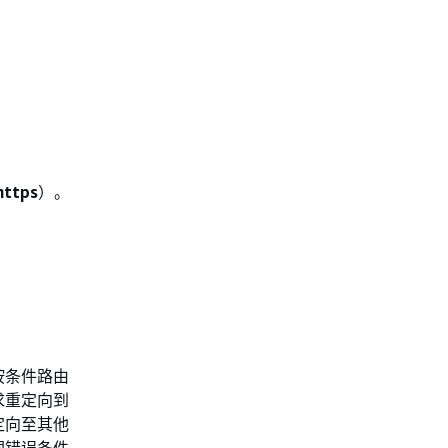
https
）。
按条件路由
求重定向到
定向至其他