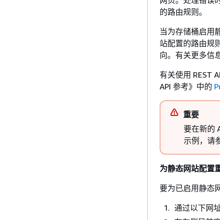
网页。处理错误
的路由规则。
当为存储桶启用静
站配置的路由规则
向。有关更多信
有关使用 REST A
API 参考》
中的
P
重要
要在新的 
示例，请
为静态网站配置
要为已启用静态
通过以下网址打