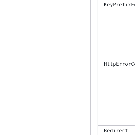
KeyPrefixE
HttpErrorC
Redirect