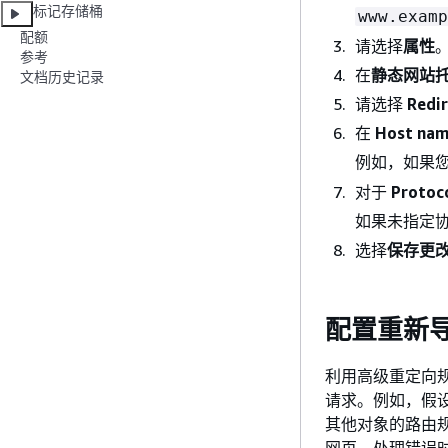
标记存储桶
www.examp
配额
请选择
属性
参考
在
静态网站
文档历史记录
请选择
Redir
在
Host n
例如，如果
对于
Protoc
如果未指定
选择
保存更
配置重新
利用高级重定向
请求。例如，假
其他对象的路由