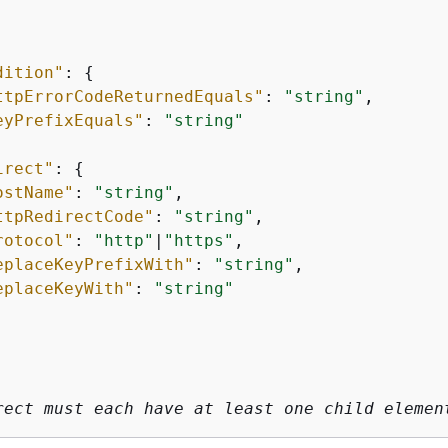
dition"
: 
{
ttpErrorCodeReturnedEquals"
: 
"string"
,

eyPrefixEquals"
: 
"string"
irect"
: 
{
ostName"
: 
"string"
,

ttpRedirectCode"
: 
"string"
,

rotocol"
: 
"http"
|
"https"
,

eplaceKeyPrefixWith"
: 
"string"
,

eplaceKeyWith"
: 
"string"
rect must each have at least one child elemen