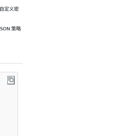
改自定义密
ON 策略