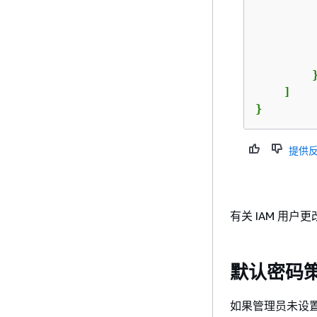
         
        }
    ]

}
提供
有关 IAM 用
默认密码
如果管理员未设置