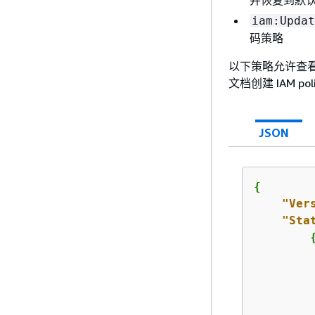
并恢复到默
iam:Updat
码策略
以下策略允许查看
文档创建 IAM po
JSON
{
"Ver
"Sta