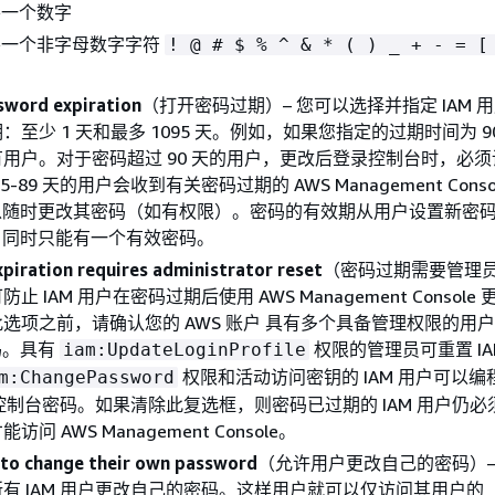
要一个数字
要一个非字母数字字符
! @ # $ % ^ & * ( ) _ + - = 
sword expiration
（打开密码过期）– 您可以选择并指定 IAM 
：至少 1 天和最多 1095 天。例如，如果您指定的过期时间为 9
用户。对于密码超过 90 天的用户，更改后登录控制台时，必
-89 天的用户会收到有关密码过期的 AWS Management Conso
可以随时更改其密码（如有权限）。密码的有效期从用户设置新密
用户同时只能有一个有效密码。
piration requires administrator reset
（密码过期需要管理员
止 IAM 用户在密码过期后使用 AWS Management Console
选项之前，请确认您的 AWS 账户 具有多个具备管理权限的用
密码。具有
权限的管理员可重置 IA
iam:UpdateLoginProfile
权限和活动访问密钥的 IAM 用户可以
m:ChangePassword
用户控制台密码。如果清除此复选框，则密码已过期的 IAM 用户仍
问 AWS Management Console。
 to change their own password
（允许用户更改自己的密码）–
有 IAM 用户更改自己的密码。这样用户就可以仅访问其用户的