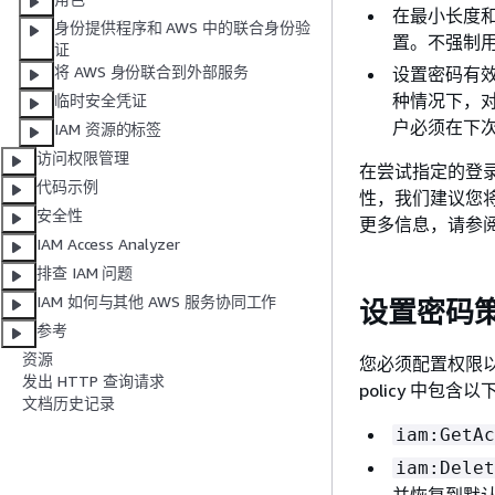
在最小长度
身份提供程序和 AWS 中的联合身份验
置。不强制
证
将 AWS 身份联合到外部服务
设置密码有效
种情况下，对
临时安全凭证
户必须在下
IAM 资源的标签
访问权限管理
在尝试指定的登
代码示例
性，我们建议您将强密码
安全性
更多信息，请参
IAM Access Analyzer
排查 IAM 问题
IAM 如何与其他 AWS 服务协同工作
设置密码
参考
资源
您必须配置权限以
发出 HTTP 查询请求
policy 中包
文档历史记录
iam:GetAc
iam:Delet