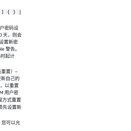
[ ]
{
} |
用户密码设
0 天，则会
须设置新密
le 警告。
码时起计
重置）–
 更新自己的
户，以重置
M 用户密
编程方式重置
必须先设置新
 您可以允