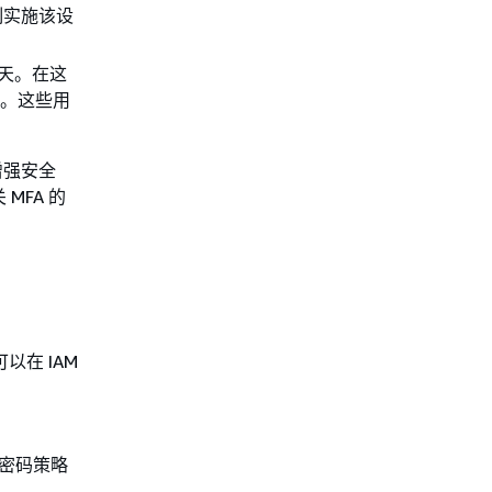
制实施该设
 天。在这
期。这些用
增强安全
 MFA 的
在 IAM
义密码策略