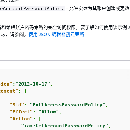
认密码策略
- 允许实体为其账户创建或更
eAccountPasswordPolicy
和编辑账户密码策略的完全访问权限。要了解如何使用该示例 JS
licy，请参阅。
使用 JSON 编辑器创建策略
sion"
:
"2012-10-17"
,

tement"
: [

{
"Sid"
: 
"FullAccessPasswordPolicy"
,

"Effect"
: 
"Allow"
,

"Action"
: [

"iam:GetAccountPasswordPolicy"
,
