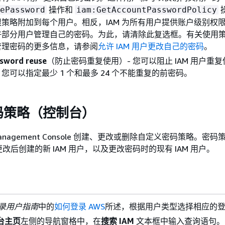
操作和
ePassword
iam:GetAccountPasswordPolicy
策略附加到每个用户。相反，IAM 为所有用户提供账户级别权
许部分用户管理自己的密码。为此，请清除此复选框。有关使用
管理密码的更多信息，请参阅
允许 IAM 用户更改自己的密码
。
sword reuse
（防止密码重复使用）- 您可以阻止 IAM 用户重
您可以指定最少 1 个和最多 24 个不能重复的前密码。
码策略（控制台）
Management Console 创建、更改或删除自定义密码策略。密
改后创建的新 IAM 用户，以及更改密码时的现有 IAM 用户。
登录用户指南
中的
如何登录 AWS
所述，根据用户类型选择相应的
制台主页
左侧的导航窗格中，在
搜索 IAM
文本框中输入查询语句。