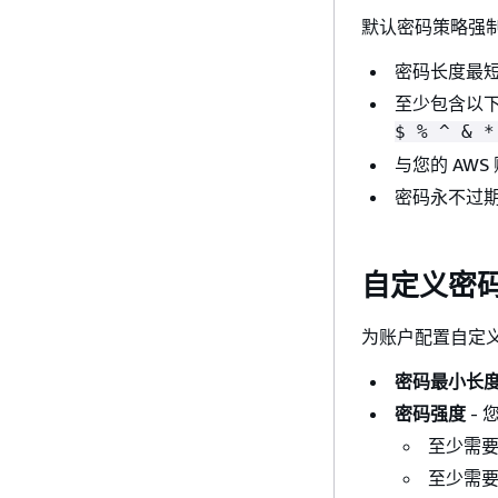
默认密码策略强
密码长度最短为
至少包含以
$ % ^ & 
与您的 AW
密码永不过
自定义密
为账户配置自定
密码最小长
密码强度
- 
至少需要
至少需要