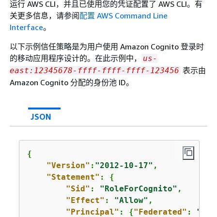
运行 AWS CLI，并且已使用您的凭证配置了 AWS CLI。有
关更多信息，请参阅
配置 AWS Command Line
Interface
。
以下示例信任策略是为用户使用 Amazon Cognito 登录时
的移动应用程序设计的。在此示例中，
us-
表示由
east:12345678-ffff-ffff-ffff-123456
Amazon Cognito 分配的身份池 ID。
JSON
{
"Version"
:
"2012-10-17"
,

"Statement"
: 
{
"Sid"
: 
"RoleForCognito"
,

"Effect"
: 
"Allow"
,

"Principal"
: 
{
"Federated"
: 
"cog