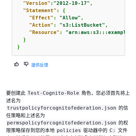
"Version"
:
"2012-10-17"
,

"Statement"
: 
{
"Effect"
: 
"Allow"
,

"Action"
: 
"s3:ListBucket"
,

"Resource"
: 
"arn:aws:s3:::example_b
  }

}
提供反馈
要创建此
角色，您必须首先将上
Test-Cognito-Role
述名为
的信
trustpolicyforcognitofederation.json
任策略和上述名为
的权
permspolicyforcognitofederation.json
限策略保存到您的本地
驱动器中的
文件
policies
C: