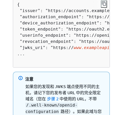
{
 "issuer": "https://accounts.example.co
 "authorization_endpoint": "https://ac
 "device_authorization_endpoint": "htt
 "token_endpoint": "https://oauth2.exa
 "userinfo_endpoint": "https://openidc
 "revocation_endpoint": "https://oauth
 "jwks_uri": "https://
www.exampleapis.
...

注意
如果您的发现和 JWKS 端点使用不同的主
机，请记下您的发布者 URL 中的完全限定
域名（您在
步骤 2
中使用的 URL，不带
/.well-known/openid-
路径）。如果此域与您
configuration