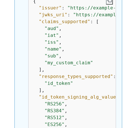
{
"issuer"
: 
"https://example-doma
"jwks_uri"
: 
"https://example-do
"claims_supported"
: [

"aud"
,

"iat"
,

"iss"
,

"name"
,

"sub"
,

"my_custom_claim"
  ],

"response_types_supported"
: [

"id_token"
  ],

"id_token_signing_alg_values_su
"RS256"
,

"RS384"
,

"RS512"
,

"ES256"
,
