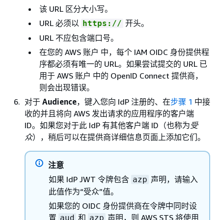
该 URL 区分大小写。
URL 必须以
开头。
https://
URL 不应包含端口号。
在您的 AWS 账户 中，每个 IAM OIDC 身份提供程
序都必须有唯一的 URL。如果尝试提交的 URL 已
用于 AWS 账户 中的 OpenID Connect 提供商，
则会出现错误。
对于
Audience
，键入您向 IdP 注册的、在
步骤 1
中接
收的并且将向 AWS 发出请求的应用程序的客户端
ID。如果您对于此 IdP 有其他客户端 ID（也称为
受
众
），稍后可以在提供商详细信息页面上添加它们。
注意
如果 IdP JWT 令牌包含
声明，请输入
azp
此值作为“受众”值。
如果您的 OIDC 身份提供商在令牌中同时设
置
和
声明，则 AWS STS 将使用
aud
azp