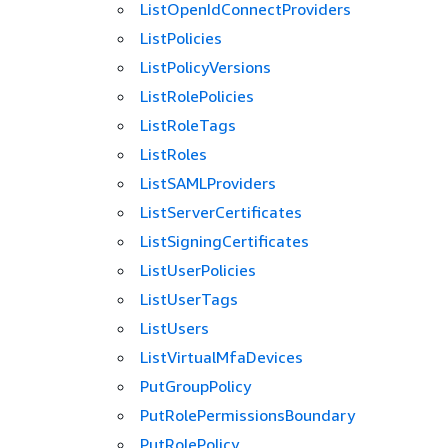
ListOpenIdConnectProviders
ListPolicies
ListPolicyVersions
ListRolePolicies
ListRoleTags
ListRoles
ListSAMLProviders
ListServerCertificates
ListSigningCertificates
ListUserPolicies
ListUserTags
ListUsers
ListVirtualMfaDevices
PutGroupPolicy
PutRolePermissionsBoundary
PutRolePolicy