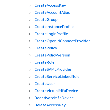
CreateAccessKey
CreateAccountAlias
CreateGroup
CreateInstanceProfile
CreateLoginProfile
CreateOpenIdConnectProvider
CreatePolicy
CreatePolicyVersion
CreateRole
CreateSAMLProvider
CreateServiceLinkedRole
CreateUser
CreateVirtualMfaDevice
DeactivateMfaDevice
DeleteAccessKey