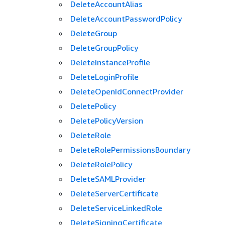
DeleteAccountAlias
DeleteAccountPasswordPolicy
DeleteGroup
DeleteGroupPolicy
DeleteInstanceProfile
DeleteLoginProfile
DeleteOpenIdConnectProvider
DeletePolicy
DeletePolicyVersion
DeleteRole
DeleteRolePermissionsBoundary
DeleteRolePolicy
DeleteSAMLProvider
DeleteServerCertificate
DeleteServiceLinkedRole
DeleteSigningCertificate