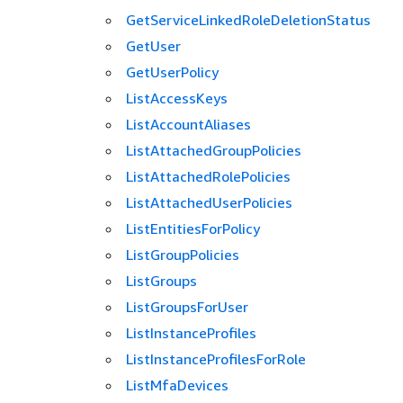
GetServiceLinkedRoleDeletionStatus
GetUser
GetUserPolicy
ListAccessKeys
ListAccountAliases
ListAttachedGroupPolicies
ListAttachedRolePolicies
ListAttachedUserPolicies
ListEntitiesForPolicy
ListGroupPolicies
ListGroups
ListGroupsForUser
ListInstanceProfiles
ListInstanceProfilesForRole
ListMfaDevices