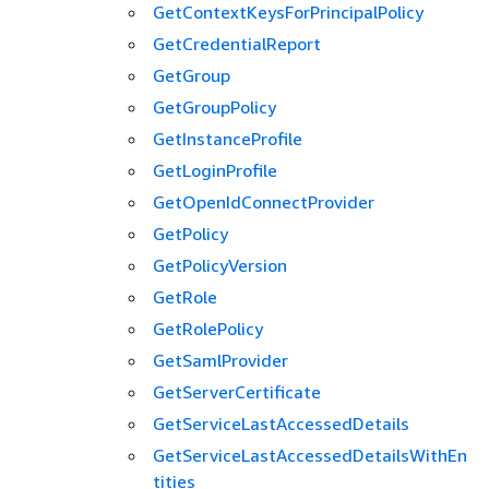
GetContextKeysForPrincipalPolicy
GetCredentialReport
GetGroup
GetGroupPolicy
GetInstanceProfile
GetLoginProfile
GetOpenIdConnectProvider
GetPolicy
GetPolicyVersion
GetRole
GetRolePolicy
GetSamlProvider
GetServerCertificate
GetServiceLastAccessedDetails
GetServiceLastAccessedDetailsWithEn
tities