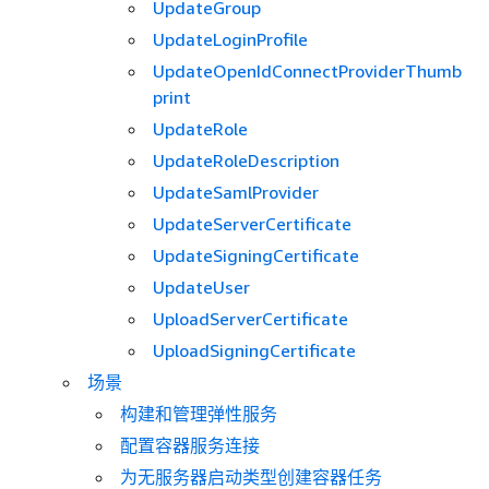
UpdateGroup
UpdateLoginProfile
UpdateOpenIdConnectProviderThumb
print
UpdateRole
UpdateRoleDescription
UpdateSamlProvider
UpdateServerCertificate
UpdateSigningCertificate
UpdateUser
UploadServerCertificate
UploadSigningCertificate
场景
构建和管理弹性服务
配置容器服务连接
为无服务器启动类型创建容器任务