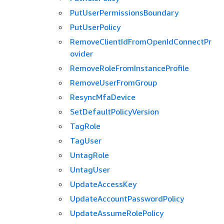
PutUserPermissionsBoundary
PutUserPolicy
RemoveClientIdFromOpenIdConnectPr
ovider
RemoveRoleFromInstanceProfile
RemoveUserFromGroup
ResyncMfaDevice
SetDefaultPolicyVersion
TagRole
TagUser
UntagRole
UntagUser
UpdateAccessKey
UpdateAccountPasswordPolicy
UpdateAssumeRolePolicy