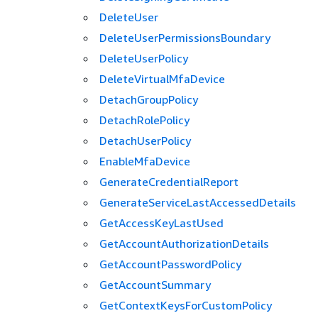
DeleteUser
DeleteUserPermissionsBoundary
DeleteUserPolicy
DeleteVirtualMfaDevice
DetachGroupPolicy
DetachRolePolicy
DetachUserPolicy
EnableMfaDevice
GenerateCredentialReport
GenerateServiceLastAccessedDetails
GetAccessKeyLastUsed
GetAccountAuthorizationDetails
GetAccountPasswordPolicy
GetAccountSummary
GetContextKeysForCustomPolicy