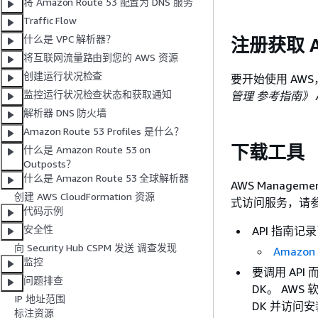
将 Amazon Route 53 配置为 DNS 服务
Traffic Flow
什么是 VPC 解析器？
注册获取 
将互联网流量路由到您的 AWS 资源
创建运行状况检查
要开始使用 AWS
监控运行状况检查状态和获取通知
管理 参考指南》 
解析器 DNS 防火墙
Amazon Route 53 Profiles 是什么？
下载工具
什么是 Amazon Route 53 on
Outposts？
什么是 Amazon Route 53 全球解析器
AWS Managem
创建 AWS CloudFormation 资源
式访问服务，请
代码示例
安全性
API 指南记
向 Security Hub CSPM 发送 调查发现
Amazon 
监控
要调用 API
问题排查
DK。 AWS
IP 地址范围
DK 并访问
标注资源