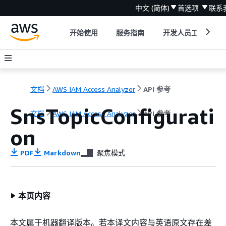
中文 (简体)
首选项
联系
开始使用
服务指南
开发人员工具
文档
AWS IAM Access Analyzer
API 参考
SnsTopicConfigurati
文档
AWS IAM Access Analyzer
API 参考
on
PDF
Markdown
聚焦模式
本页内容
本文属于机器翻译版本。若本译文内容与英语原文存在差